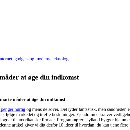
 måder at øge din indkomst
 smarte måder at øge din indkomst
e penger hurtig
og mens de sover. Det lyder fantastisk, men sandheden er 
rche, følge markedet og træffe beslutninger. Ejendomme kræver vedligeh
r logoer til amerikanske firmaer. Programmører i Jylland bygger hjemmes
ne artikel giver vi dig derfor 10 ideer til hvordan, du kan tjene flere 