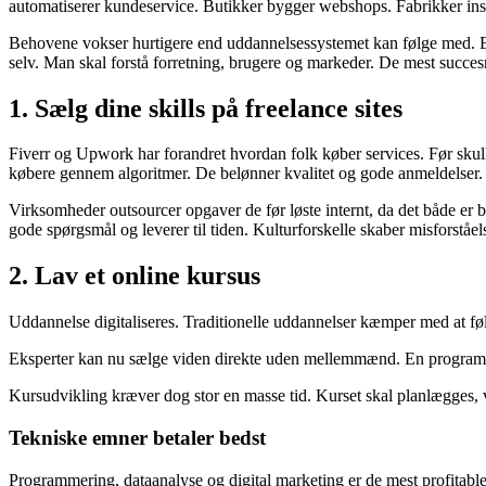
automatiserer kundeservice. Butikker bygger webshops. Fabrikker inst
Behovene vokser hurtigere end uddannelsessystemet kan følge med. En
selv. Man skal forstå forretning, brugere og markeder. De mest succes
1. Sælg dine skills på freelance sites
Fiverr og Upwork har forandret hvordan folk køber services. Før skul
købere gennem algoritmer. De belønner kvalitet og gode anmeldelser. M
Virksomheder outsourcer opgaver de før løste internt, da det både er b
gode spørgsmål og leverer til tiden. Kulturforskelle skaber misforståels
2. Lav et online kursus
Uddannelse digitaliseres. Traditionelle uddannelser kæmper med at følg
Eksperter kan nu sælge viden direkte uden mellemmænd. En programmør 
Kursudvikling kræver dog stor en masse tid. Kurset skal planlægges, 
Tekniske emner betaler bedst
Programmering, dataanalyse og digital marketing er de mest profitable 