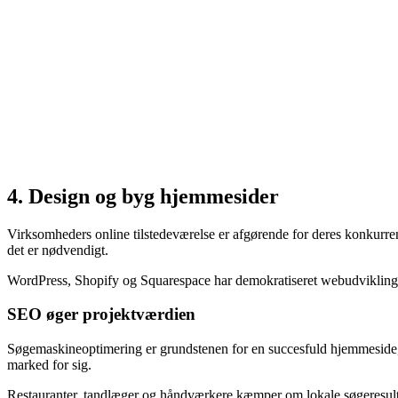
4. Design og byg hjemmesider
Virksomheders online tilstedeværelse er afgørende for deres konkurren
det er nødvendigt.
WordPress, Shopify og Squarespace har demokratiseret webudvikling, 
SEO øger projektværdien
Søgemaskineoptimering er grundstenen for en succesfuld hjemmeside
marked for sig.
Restauranter, tandlæger og håndværkere kæmper om lokale søgeresult