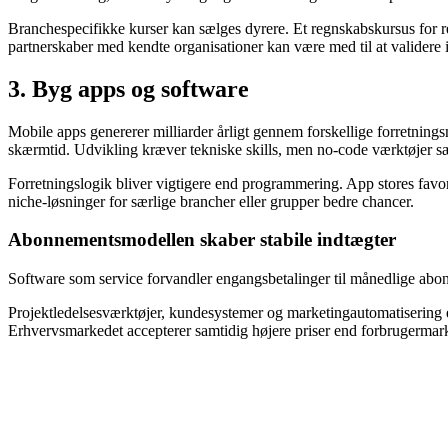
Branchespecifikke kurser kan sælges dyrere. Et regnskabskursus for re
partnerskaber med kendte organisationer kan være med til at validere 
3. Byg apps og software
Mobile apps genererer milliarder årligt gennem forskellige forretni
skærmtid. Udvikling kræver tekniske skills, men no-code værktøjer sæ
Forretningslogik bliver vigtigere end programmering. App stores favo
niche-løsninger for særlige brancher eller grupper bedre chancer.
Abonnementsmodellen skaber stabile indtægter
Software som service forvandler engangsbetalinger til månedlige abonne
Projektledelsesværktøjer, kundesystemer og marketingautomatisering er
Erhvervsmarkedet accepterer samtidig højere priser end forbrugermar