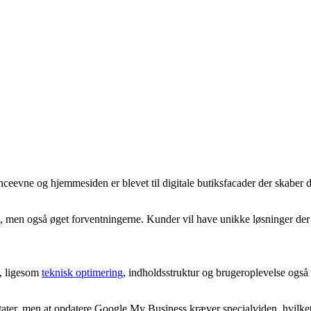
ceevne og hjemmesiden er blevet til digitale butiksfacader der skaber d
men også øget forventningerne. Kunder vil have unikke løsninger der 
, ligesom
teknisk optimering
, indholdsstruktur og brugeroplevelse også
ater, men at opdatere Google My Business kræver specialviden, hvilke