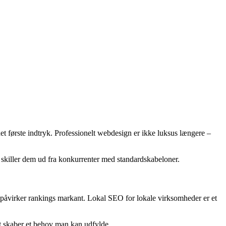
et første indtryk. Professionelt webdesign er ikke luksus længere –
skiller dem ud fra konkurrenter med standardskabeloner.
 påvirker rankings markant. Lokal SEO for lokale virksomheder er et
t skaber et behov man kan udfylde.