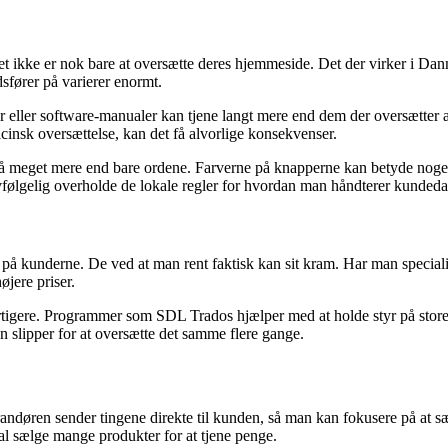
et ikke er nok bare at oversætte deres hjemmeside. Det der virker i Da
sfører på varierer enormt.
r eller software-manualer kan tjene langt mere end dem der oversætter
icinsk oversættelse, kan det få alvorlige konsekvenser.
å meget mere end bare ordene. Farverne på knapperne kan betyde noget h
vfølgelig overholde de lokale regler for hvordan man håndterer kundedat
på kunderne. De ved at man rent faktisk kan sit kram. Har man specialis
øjere priser.
hurtigere. Programmer som SDL Trados hjælper med at holde styr på stor
slipper for at oversætte det samme flere gange.
erandøren sender tingene direkte til kunden, så man kan fokusere på at 
kal sælge mange produkter for at tjene penge.