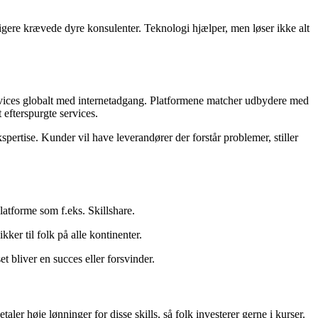
ere krævede dyre konsulenter. Teknologi hjælper, men løser ikke alt
ervices globalt med internetadgang. Platformene matcher udbydere med
 efterspurgte services.
pertise. Kunder vil have leverandører der forstår problemer, stiller
latforme som f.eks. Skillshare.
er til folk på alle kontinenter.
 bliver en succes eller forsvinder.
r høje lønninger for disse skills, så folk investerer gerne i kurser.