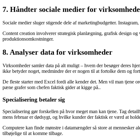
7. Håndter sociale medier for virksomhed
Sociale medier sluger stigende dele af marketingbudgetter. Instagram
Content creation involverer strategisk planlægning, grafisk design o
produktionsomkostninger.
8. Analyser data for virksomheder
Virksomheder samler data på alt muligt – hvem der besøger deres hjemm
ikke betyder noget, medmindre der er nogen til at fortolke dem og fo
De fleste starter med Excel fordi alle kender det. Men vil man tjene or
pæne grafer som chefen faktisk gider at kigge på..
Specialisering betaler sig
Specialisering gør forskellen på hvor meget man kan tjene. Tag detailha
mens februar er dødsygt, og hvilke kunder der faktisk er værd at hold
Computere kan finde mønstre i datamængder så store at mennesker ald
tilbøjelige til at komme tilbage.