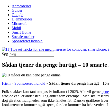
Videre
Anmeldelser
til
Guider
indhold
Google
Hjemmesider
Microsoft
Mobil
Smart Home
Sociale medier
Sponsoreret indhold
Søg
Sådan tjener du penge hurtigt – 10 smarte
Hjem
»
Sponsoreret indhold
»
Sådan tjener du penge hurtigt – 10
Folk snakker konstant om passiv indkomst i 2025. Alle vil gerne
tjen
arbejde et eller andet sted. Tag aktier som eksempel. Man skal resea
dog givet os muligheder, som ikke fandtes før. Danske grafikere lave
konkurrencen kommer også større, for den kommer fra hele verden. I den