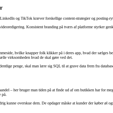
er
, LinkedIn og TikTok kræver forskellige content-strategier og posting-
g videoredigering. Konsistent branding på tværs af platforme styrker g
eside, hvilke knapper folk klikker på i deres app, hvad der sælges beds
rtælle virksomheden hvad de skal gøre ved det.
dentlige penge, skal man lære sig SQL til at grave data frem fra database
ndel – her bruger man tiden på at finde ud af om butikken har for meget e
e på.
rig kunne overskue dem. De opdager måske at kunder der køber øl også