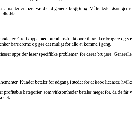
stauranter er mere værd end generel bogføring. Målrettede løsninger re
indholdet.
ngsmodeller. Gratis apps med premium-funktioner tiltrækker brugere og 
nker barriererne og gør det muligt for alle at komme i gang.
riserer apps der løser specifikke problemer, for deres brugere. Generel
menter. Kunder betaler for adgang i stedet for at købe licenser, hvilke
 profitable kategorier, som virksomheder betaler meget for, da de får v
kedet.