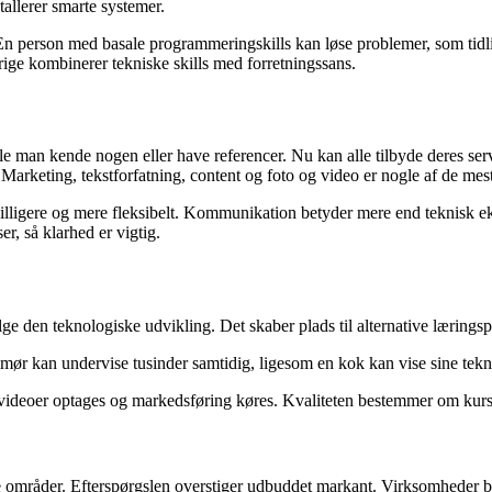
allerer smarte systemer.
 person med basale programmeringskills kan løse problemer, som tidlig
rige kombinerer tekniske skills med forretningssans.
le man kende nogen eller have referencer. Nu kan alle tilbyde deres s
arketing, tekstforfatning, content og foto og video er nogle af de mest
illigere og mere fleksibelt. Kommunikation betyder mere end teknisk eks
er, så klarhed er vigtig.
e den teknologiske udvikling. Det skaber plads til alternative læringsp
kan undervise tusinder samtidig, ligesom en kok kan vise sine teknikk
videoer optages og markedsføring køres. Kvaliteten bestemmer om kurset
områder. Efterspørgslen overstiger udbuddet markant. Virksomheder betale