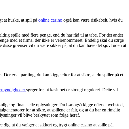
t at huske, at spil på
online casino
også kan være risikabelt, hvis du
ldrig spille med flere penge, end du har råd til at tabe. For det andet
penge med et firma, der ikke er velrenommeret. Endelig skal du sørge
ætte disse grænser vil du være sikker på, at du kan have det sjovt uden at
 Der er et par ting, du kan kigge efter for at sikre, at du spiller på et
lemyndigheder
sørger for, at kasinoet er strengt reguleret. Dette vil
nlige og finansielle oplysninger. Du bør også kigge efter et websted,
eneratorer for at sikre, at spillene er fair, og at du har en rimelig
ysninger vil blive beskyttet som følge heraf.
dig, at du vælger et sikkert og trygt online casino at spille på.