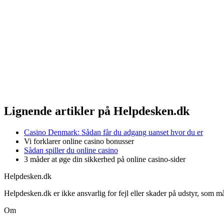
Lignende artikler på Helpdesken.dk
Casino Denmark: Sådan får du adgang uanset hvor du er
Vi forklarer online casino bonusser
Sådan spiller du online casino
3 måder at øge din sikkerhed på online casino-sider
Helpdesken.dk
Helpdesken.dk er ikke ansvarlig for fejl eller skader på udstyr, som m
Om