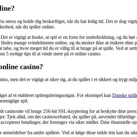
line?
stress og holde dig beskæftiget, når du har ledig tid. Det er dog vigtig
kkerhed, når du spiller online.
 Det er vigtigt at huske, at spil er en form for underholdning, og du bør a
 findes mange svindelnumre online, og du ønsker ikke at risikere dine 
at tabe, og hvor meget tid du er villig til at bruge på at spille. Ved at s
 5 nyttige tips til at vinde mere på et online casino.
 online casino?
 men det er vigtigt at sikre sig, at du spiller i et sikkert og trygt miljø.
get af et etableret spilreguleringsorgan. For eksempel kan
Danske spil
nemsigtige spil.
t casinosite vil bruge 256-bit SSL-kryptering for at beskytte dine perso
 Tjek altid, om det casinowebsted, du spiller på, anvender tilfældige talg
cepterer betalinger, der foretages via sikre midler. Dine finansielle opl
nmeldelser fra andre spillere. Ved at følge disse enkle trin kan du sikre 