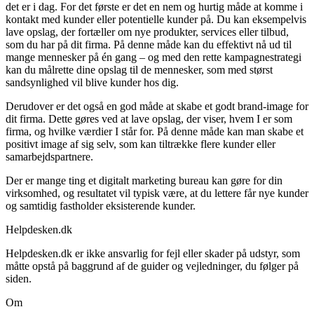
det er i dag. For det første er det en nem og hurtig måde at komme i
kontakt med kunder eller potentielle kunder på. Du kan eksempelvis
lave opslag, der fortæller om nye produkter, services eller tilbud,
som du har på dit firma. På denne måde kan du effektivt nå ud til
mange mennesker på én gang – og med den rette kampagnestrategi
kan du målrette dine opslag til de mennesker, som med størst
sandsynlighed vil blive kunder hos dig.
Derudover er det også en god måde at skabe et godt brand-image for
dit firma. Dette gøres ved at lave opslag, der viser, hvem I er som
firma, og hvilke værdier I står for. På denne måde kan man skabe et
positivt image af sig selv, som kan tiltrække flere kunder eller
samarbejdspartnere.
Der er mange ting et digitalt marketing bureau kan gøre for din
virksomhed, og resultatet vil typisk være, at du lettere får nye kunder
og samtidig fastholder eksisterende kunder.
Helpdesken.dk
Helpdesken.dk er ikke ansvarlig for fejl eller skader på udstyr, som
måtte opstå på baggrund af de guider og vejledninger, du følger på
siden.
Om