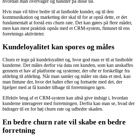
hvordan man overvåger og handler på disse tal.
Hvis man vil blive bedre til at fastholde kunder, og til den
kommunikation og marketing der skal til for at opnå dette, er det
fundamentalt at forstå ens churn rate. Det kan gøres på flere måder,
men kan mest praktisk opnås med et CRM-system, fintunet til ens
forretnings aktiviteter.
Kundeloyalitet kan spores og måles
Churn er tegn på kundeloyalitet og, hvor god man er til at fastholde
kunderne. Det måles derfor via data om kunden, som kan anskaffes
gennem et hav af platforme og systemer, der ofte er forskellige fra
afdeling til afdeling. Når man samler og måler sin data et sted, kan
man fintune der, hvor det halter efter og fortsætte med det, der
hjælper med at få kunder tilbage til forretningen igen.
Effektiv brug af et CRM-system kan altså give indsigt i, hvordan
kunderne interagerer med forretningen. Derfra kan man se, hvad der
bidrager til en for høj churn rate og udbedre skaden.
En bedre churn rate vil skabe en bedre
forretning