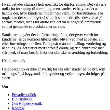
Hvad betyder churn så helt specifikt for din forretning. Det vil være
unikt fra forretning til forretning, men samlet set betyder det at
handle der, hvor kunderne finder mest værdi for forretningen. For
nogle kan det være noget så simpelt som bedre tilstedeværelse på
sociale medier, mens for andre kan det være noget så omfattende
som at gentænke et produkt eller service.
Samlet set betyder det en forbedring af det, der giver værdi for
kunderne, så de kommer tilbage eller bliver ved med at betale, alt
efter forretningsmodellen. Det opnår man ved måling, vurdering og
handling, og det starter med at forstå churn, og den churn rate man
står med, så man forstår, hvor der skal ske en ændring og forbedring.
Helpdesken.dk
Helpdesken.dk er ikke ansvarlig for fejl eller skader på udstyr, som
måtte opstå på baggrund af de guider og vejledninger, du følger på
siden.
Om
Privatlivspolitik
Bliv skribent
Om Helpdesken.dk
Kontakt