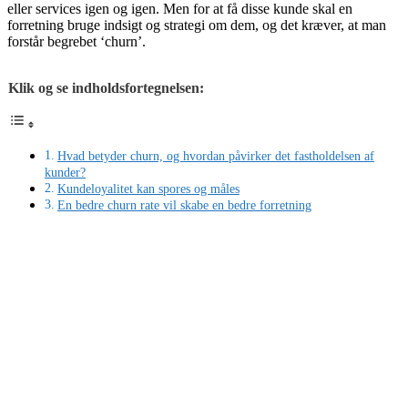
eller services igen og igen. Men for at få disse kunde skal en
forretning bruge indsigt og strategi om dem, og det kræver, at man
forstår begrebet ‘churn’.
Klik og se indholdsfortegnelsen:
Hvad betyder churn, og hvordan påvirker det fastholdelsen af
kunder?
Kundeloyalitet kan spores og måles
En bedre churn rate vil skabe en bedre forretning