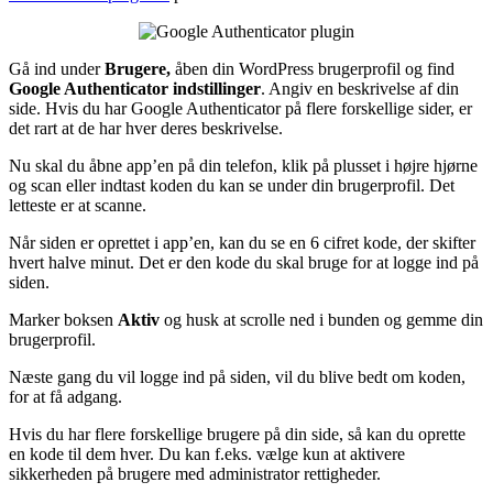
Gå ind under
Brugere,
åben din WordPress brugerprofil og find
Google Authenticator indstillinger
. Angiv en beskrivelse af din
side. Hvis du har Google Authenticator på flere forskellige sider, er
det rart at de har hver deres beskrivelse.
Nu skal du åbne app’en på din telefon, klik på plusset i højre hjørne
og scan eller indtast koden du kan se under din brugerprofil. Det
letteste er at scanne.
Når siden er oprettet i app’en, kan du se en 6 cifret kode, der skifter
hvert halve minut. Det er den kode du skal bruge for at logge ind på
siden.
Marker boksen
Aktiv
og husk at scrolle ned i bunden og gemme din
brugerprofil.
Næste gang du vil logge ind på siden, vil du blive bedt om koden,
for at få adgang.
Hvis du har flere forskellige brugere på din side, så kan du oprette
en kode til dem hver. Du kan f.eks. vælge kun at aktivere
sikkerheden på brugere med administrator rettigheder.