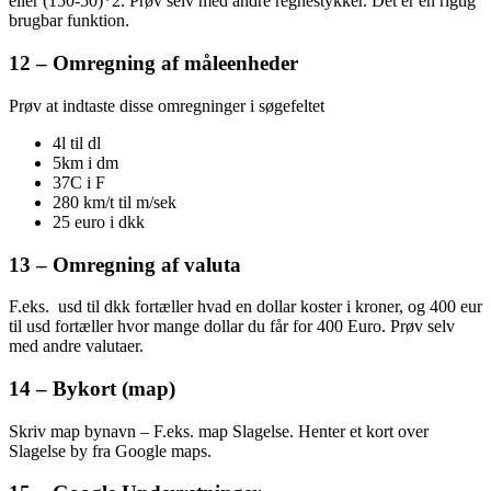
eller (150-50)*2. Prøv selv med andre regnestykker. Det er en rigtig
brugbar funktion.
12 – Omregning af måleenheder
Prøv at indtaste disse omregninger i søgefeltet
4l til dl
5km i dm
37C i F
280 km/t til m/sek
25 euro i dkk
13 – Omregning af valuta
F.eks. usd til dkk fortæller hvad en dollar koster i kroner, og 400 eur
til usd fortæller hvor mange dollar du får for 400 Euro. Prøv selv
med andre valutaer.
14 – Bykort (map)
Skriv map bynavn – F.eks. map Slagelse. Henter et kort over
Slagelse by fra Google maps.