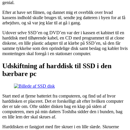
genial.
Efter at have set filmen, og dannet mig et overblik over hvad
kassens indhold skulle bruges til, sendte jeg datteren i byen for at få
arbejdsro, og så var jeg klar til at gå i gang.
Udover selve SSD’en og DVD’en var der i kassen et kabinet til en
harddisk med tilhørende kabel, en CD med programmet til at clone
diskene, en lille plastic adapter til at klæbe på SSD’en, så den får
samme tykkelse som den oprindelige disk samt beslag og kabler hvis
monteringen skal foregå i en stationær computer.
Udskiftning af harddisk til SSD i den
bærbare pc
Start med at fjerne batteriet fra computeren, og find ud af hvor
harddisken er placeret. Det er forskelligt alt efter hvilken computer
der er tale om. Ofte sidder disken bag en klap på siden af
computeren, men på min datters Toshiba sidder den i bunden, bag
en lille lem der skal skrues af.
Harddisken er fastgjort med fire skruer i en lille slæde. Skruerne