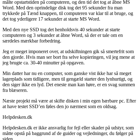
målte opstartstiden på computeren, og den tid det tog at åbne MS
Word. Med den oprindelige disk tog det 95 sekunder fra man
trykkede på Tænd knappen, til computeren var klar til at bruge, og
det tog yderligere 17 sekunder at starte MS Word.
Med den nye SSD tog det henholdsvis 40 sekunder at starte
computeren og 3 sekunder at åbne Word, så der er tale om en
særdeles mærkbar forbedring.
Jeg er meget imponeret over, at udskiftningen gik så smertefrit som
den gjorde. Hvis man ser bort fra selve kopieringen, vil jeg mene at
jeg brugte ca. 30-40 minutter på opgaven.
Min datter har nu en computer, som ganske vist ikke har så meget
lagerplads som tidligere, men til gengæld starter den lynhurtigt, og
den siger ikke en lyd. Det eneste man kan høre, er en svag summen
fra blæseren.
Næste projekt må være at skifte disken i min egen bærbare pc. Efter
at have testet SSD’en føles den jo nærmest som en oldsag.
Helpdesken.dk
Helpdesken.dk er ikke ansvarlig for fejl eller skader på udstyr, som
måtte opstå på baggrund af de guider og vejledninger, du følger på
siden.