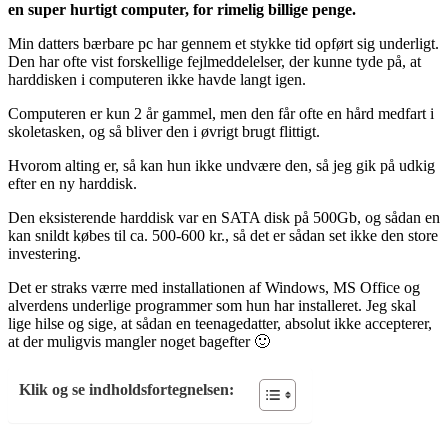
en super hurtigt computer, for rimelig billige penge.
Min datters bærbare pc har gennem et stykke tid opført sig underligt.
Den har ofte vist forskellige fejlmeddelelser, der kunne tyde på, at
harddisken i computeren ikke havde langt igen.
Computeren er kun 2 år gammel, men den får ofte en hård medfart i
skoletasken, og så bliver den i øvrigt brugt flittigt.
Hvorom alting er, så kan hun ikke undvære den, så jeg gik på udkig
efter en ny harddisk.
Den eksisterende harddisk var en SATA disk på 500Gb, og sådan en
kan snildt købes til ca. 500-600 kr., så det er sådan set ikke den store
investering.
Det er straks værre med installationen af Windows, MS Office og
alverdens underlige programmer som hun har installeret. Jeg skal
lige hilse og sige, at sådan en teenagedatter, absolut ikke accepterer,
at der muligvis mangler noget bagefter 🙂
Klik og se indholdsfortegnelsen: