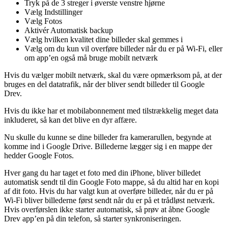
Tryk på de 3 streger i øverste venstre hjørne
Vælg Indstillinger
Vælg Fotos
Aktivér Automatisk backup
Vælg hvilken kvalitet dine billeder skal gemmes i
Vælg om du kun vil overføre billeder når du er på Wi-Fi, eller
om app’en også må bruge mobilt netværk
Hvis du vælger mobilt netværk, skal du være opmærksom på, at der
bruges en del datatrafik, når der bliver sendt billeder til Google
Drev.
Hvis du ikke har et mobilabonnement med tilstrækkelig meget data
inkluderet, så kan det blive en dyr affære.
Nu skulle du kunne se dine billeder fra kamerarullen, begynde at
komme ind i Google Drive. Billederne lægger sig i en mappe der
hedder Google Fotos.
Hver gang du har taget et foto med din iPhone, bliver billedet
automatisk sendt til din Google Foto mappe, så du altid har en kopi
af dit foto. Hvis du har valgt kun at overføre billeder, når du er på
Wi-Fi bliver billederne først sendt når du er på et trådløst netværk.
Hvis overførslen ikke starter automatisk, så prøv at åbne Google
Drev app’en på din telefon, så starter synkroniseringen.