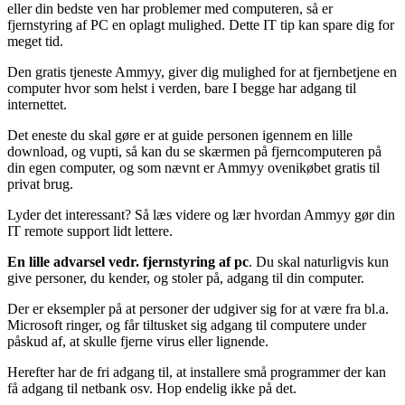
eller din bedste ven har problemer med computeren, så er
fjernstyring af PC en oplagt mulighed. Dette IT tip kan spare dig for
meget tid.
Den gratis tjeneste Ammyy, giver dig mulighed for at fjernbetjene en
computer hvor som helst i verden, bare I begge har adgang til
internettet.
Det eneste du skal gøre er at guide personen igennem en lille
download, og vupti, så kan du se skærmen på fjerncomputeren på
din egen computer, og som nævnt er Ammyy ovenikøbet gratis til
privat brug.
Lyder det interessant? Så læs videre og lær hvordan Ammyy gør din
IT remote support lidt lettere.
En lille advarsel vedr. fjernstyring af pc
. Du skal naturligvis kun
give personer, du kender, og stoler på, adgang til din computer.
Der er eksempler på at personer der udgiver sig for at være fra bl.a.
Microsoft ringer, og får tiltusket sig adgang til computere under
påskud af, at skulle fjerne virus eller lignende.
Herefter har de fri adgang til, at installere små programmer der kan
få adgang til netbank osv. Hop endelig ikke på det.