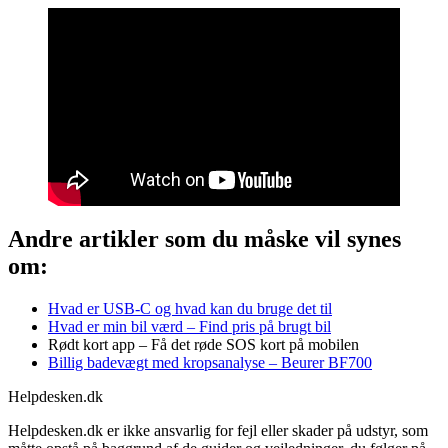
Andre artikler som du måske vil synes
om:
Hvad er USB-C og hvad kan du bruge det til
Hvad er min bil værd – Find pris på brugt bil
Rødt kort app – Få det røde SOS kort på mobilen
Billig badevægt med kropsanalyse – Beurer BF700
Helpdesken.dk
Helpdesken.dk er ikke ansvarlig for fejl eller skader på udstyr, som