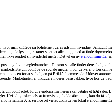
hvor man kiggede på boligerne i deres udstillingsvindue. Samtidig med
 digitale løsninger starter stort set alle i dag, med at finde drømmebo
nchen ikke ændret sig synderlig meget. Det vil en ny
ejendomsmægler
æn
e nyt liv i mæglerbranchen. Da stort set alle finder deres bolig online
i at markedsføre din bolig på de sociale medier, hvor de kører 3 forskell
nem annoncen for at se boligen på Brikk’s hjemmeside. Udover annoncer
søgende. Marketingen er inkluderet i deres basispakker, hvor hos de tradi
t få din bolig solgt, fordi ejendomsmægleren skal betales et højt saler. B
ler. Hvis du ønsker selv at fremvise og holde åbent hus, kan du få solg
u altid få samme A-Z service og været tilknyttet en lokal ejendomsmægle