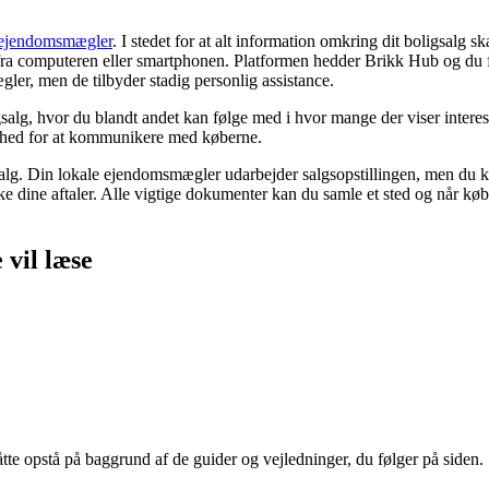
l ejendomsmægler
. I stedet for at alt information omkring dit boligsalg
g fra computeren eller smartphonen. Platformen hedder Brikk Hub og du
r, men de tilbyder stadig personlig assistance.
lg, hvor du blandt andet kan følge med i hvor mange der viser interesse
ighed for at kommunikere med køberne.
igsalg. Din lokale ejendomsmægler udarbejder salgsopstillingen, men d
e dine aftaler. Alle vigtige dokumenter kan du samle et sted og når kø
vil læse
åtte opstå på baggrund af de guider og vejledninger, du følger på siden.