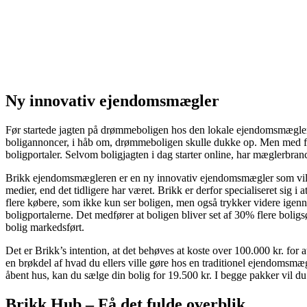
Ny innovativ ejendomsmægler
Før startede jagten på drømmeboligen hos den lokale ejendomsmægler, 
boligannoncer, i håb om, drømmeboligen skulle dukke op. Men med flere
boligportaler. Selvom boligjagten i dag starter online, har mæglerbra
Brikk ejendomsmægleren er en ny innovativ ejendomsmægler som vil pust
medier, end det tidligere har været. Brikk er derfor specialiseret sig 
flere købere, som ikke kun ser boligen, men også trykker videre igen
boligportalerne. Det medfører at boligen bliver set af 30% flere bolig
bolig markedsført.
Det er Brikk’s intention, at det behøves at koste over 100.000 kr. for a
en brøkdel af hvad du ellers ville gøre hos en traditionel ejendomsmæg
åbent hus, kan du sælge din bolig for 19.500 kr. I begge pakker vil d
Brikk Hub – Få det fulde overblik