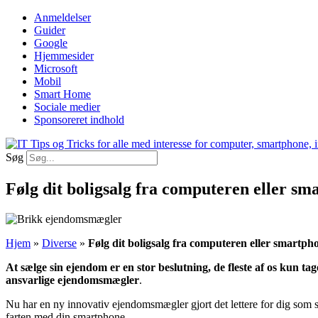
Videre
Anmeldelser
til
Guider
indhold
Google
Hjemmesider
Microsoft
Mobil
Smart Home
Sociale medier
Sponsoreret indhold
Søg
Følg dit boligsalg fra computeren eller s
Hjem
»
Diverse
»
Følg dit boligsalg fra computeren eller smartph
At sælge sin ejendom er en stor beslutning, de fleste af os kun t
ansvarlige ejendomsmægler
.
Nu har en ny innovativ ejendomsmægler gjort det lettere for dig som s
farten med din smartphone.