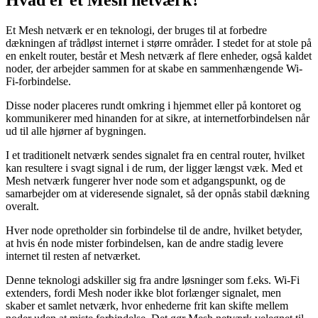
Et Mesh netværk er en teknologi, der bruges til at forbedre
dækningen af trådløst internet i større områder. I stedet for at stole på
en enkelt router, består et Mesh netværk af flere enheder, også kaldet
noder, der arbejder sammen for at skabe en sammenhængende Wi-
Fi-forbindelse.
Disse noder placeres rundt omkring i hjemmet eller på kontoret og
kommunikerer med hinanden for at sikre, at internetforbindelsen når
ud til alle hjørner af bygningen.
I et traditionelt netværk sendes signalet fra en central router, hvilket
kan resultere i svagt signal i de rum, der ligger længst væk. Med et
Mesh netværk fungerer hver node som et adgangspunkt, og de
samarbejder om at videresende signalet, så der opnås stabil dækning
overalt.
Hver node opretholder sin forbindelse til de andre, hvilket betyder,
at hvis én node mister forbindelsen, kan de andre stadig levere
internet til resten af netværket.
Denne teknologi adskiller sig fra andre løsninger som f.eks. Wi-Fi
extenders, fordi Mesh noder ikke blot forlænger signalet, men
skaber et samlet netværk, hvor enhederne frit kan skifte mellem