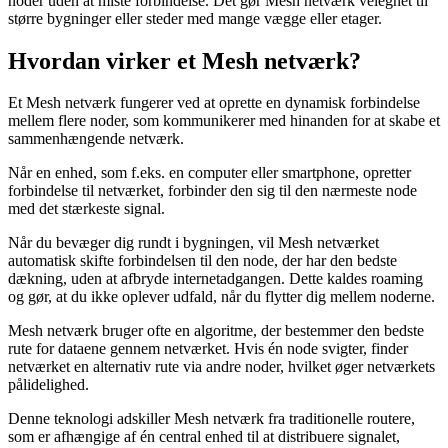
noder uden at miste forbindelse. Det gør Mesh netværk velegnet til
større bygninger eller steder med mange vægge eller etager.
Hvordan virker et Mesh netværk?
Et Mesh netværk fungerer ved at oprette en dynamisk forbindelse
mellem flere noder, som kommunikerer med hinanden for at skabe et
sammenhængende netværk.
Når en enhed, som f.eks. en computer eller smartphone, opretter
forbindelse til netværket, forbinder den sig til den nærmeste node
med det stærkeste signal.
Når du bevæger dig rundt i bygningen, vil Mesh netværket
automatisk skifte forbindelsen til den node, der har den bedste
dækning, uden at afbryde internetadgangen. Dette kaldes roaming
og gør, at du ikke oplever udfald, når du flytter dig mellem noderne.
Mesh netværk bruger ofte en algoritme, der bestemmer den bedste
rute for dataene gennem netværket. Hvis én node svigter, finder
netværket en alternativ rute via andre noder, hvilket øger netværkets
pålidelighed.
Denne teknologi adskiller Mesh netværk fra traditionelle routere,
som er afhængige af én central enhed til at distribuere signalet,