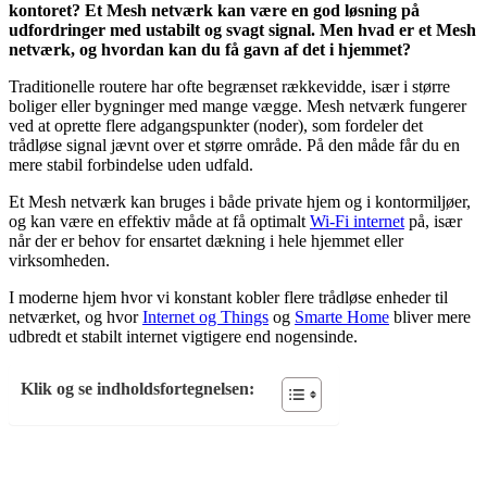
kontoret? Et Mesh netværk kan være en god løsning på
udfordringer med ustabilt og svagt signal. Men hvad er et Mesh
netværk, og hvordan kan du få gavn af det i hjemmet?
Traditionelle routere har ofte begrænset rækkevidde, især i større
boliger eller bygninger med mange vægge. Mesh netværk fungerer
ved at oprette flere adgangspunkter (noder), som fordeler det
trådløse signal jævnt over et større område. På den måde får du en
mere stabil forbindelse uden udfald.
Et Mesh netværk kan bruges i både private hjem og i kontormiljøer,
og kan være en effektiv måde at få optimalt
Wi-Fi internet
på, især
når der er behov for ensartet dækning i hele hjemmet eller
virksomheden.
I moderne hjem hvor vi konstant kobler flere trådløse enheder til
netværket, og hvor
Internet og Things
og
Smarte Home
bliver mere
udbredt et stabilt internet vigtigere end nogensinde.
Klik og se indholdsfortegnelsen: