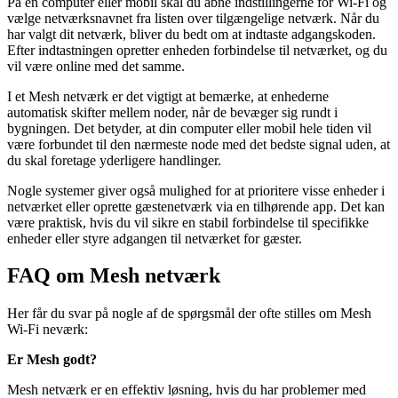
På en computer eller mobil skal du åbne indstillingerne for Wi-Fi og
vælge netværksnavnet fra listen over tilgængelige netværk. Når du
har valgt dit netværk, bliver du bedt om at indtaste adgangskoden.
Efter indtastningen opretter enheden forbindelse til netværket, og du
vil være online med det samme.
I et Mesh netværk er det vigtigt at bemærke, at enhederne
automatisk skifter mellem noder, når de bevæger sig rundt i
bygningen. Det betyder, at din computer eller mobil hele tiden vil
være forbundet til den nærmeste node med det bedste signal uden, at
du skal foretage yderligere handlinger.
Nogle systemer giver også mulighed for at prioritere visse enheder i
netværket eller oprette gæstenetværk via en tilhørende app. Det kan
være praktisk, hvis du vil sikre en stabil forbindelse til specifikke
enheder eller styre adgangen til netværket for gæster.
FAQ om Mesh netværk
Her får du svar på nogle af de spørgsmål der ofte stilles om Mesh
Wi-Fi neværk:
Er Mesh godt?
Mesh netværk er en effektiv løsning, hvis du har problemer med