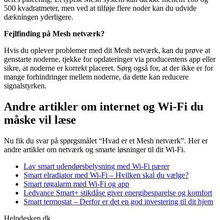
500 kvadratmeter, men ved at tilføje flere noder kan du udvide
dækningen yderligere.
Fejlfinding på Mesh netværk?
Hvis du oplever problemer med dit Mesh netværk, kan du prøve at
genstarte noderne, tjekke for opdateringer via producentens app eller
sikre, at noderne er korrekt placeret. Sørg også for, at der ikke er for
mange forhindringer mellem noderne, da dette kan reducere
signalstyrken.
Andre artikler om internet og Wi-Fi du
måske vil læse
Nu fik du svar på spørgsmålet “Hvad er et Mesh netværk”. Her er
andre artikler om netværk og smarte løsninger til dit Wi-Fi.
Lav smart udendørsbelysning med Wi-Fi pærer
Smart elradiator med Wi-Fi – Hvilken skal du vælge?
Smart røgalarm med Wi-Fi og app
Ledvance Smart+ stikdåse giver energibesparelse og komfort
Smart termostat – Derfor er det en god investering til dit hjem
Helpdesken.dk