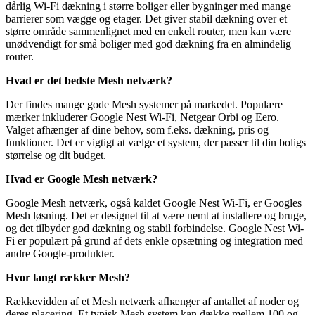
dårlig Wi-Fi dækning i større boliger eller bygninger med mange
barrierer som vægge og etager. Det giver stabil dækning over et
større område sammenlignet med en enkelt router, men kan være
unødvendigt for små boliger med god dækning fra en almindelig
router.
Hvad er det bedste Mesh netværk?
Der findes mange gode Mesh systemer på markedet. Populære
mærker inkluderer Google Nest Wi-Fi, Netgear Orbi og Eero.
Valget afhænger af dine behov, som f.eks. dækning, pris og
funktioner. Det er vigtigt at vælge et system, der passer til din boligs
størrelse og dit budget.
Hvad er Google Mesh netværk?
Google Mesh netværk, også kaldet Google Nest Wi-Fi, er Googles
Mesh løsning. Det er designet til at være nemt at installere og bruge,
og det tilbyder god dækning og stabil forbindelse. Google Nest Wi-
Fi er populært på grund af dets enkle opsætning og integration med
andre Google-produkter.
Hvor langt rækker Mesh?
Rækkevidden af et Mesh netværk afhænger af antallet af noder og
deres placering. Et typisk Mesh system kan dække mellem 100 og