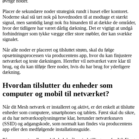
øvrige noder.
Placer de sekundære noder strategisk rundt i huset eller kontoret.
Noderne skal stå tæt nok på hovednoden til at modtage et stærkt
signal, men samtidig langt nok fra hinanden til at dække de områder,
hvor der tidligere har været dårlig dækning. Det er vigtigt at undgå
forhindringer som tykke vægge eller store møbler, der kan svække
signalet.
Når alle noder er placeret og tilsluttet strøm, skal du følge
opsætningsprocessen via producentens app, hvor du kan finjustere
netværket og teste dækningen. Herefter vil netværket være klar til
brug, og du kan tilføje flere noder, hvis du har brug for yderligere
dækning.
Hvordan tilslutter du enheder som
computer og mobil til netværket?
Når dit Mesh netværk er installeret og aktivt, er det enkelt at tilslutte
enheder som computere, smartphones og tablets. Først skal du sikre,
at du har netværksoplysningerne klar, herunder netværksnavn
(SSID) og adgangskode, som normalt kan findes via producentens
app eller den medfølgende installationsguide.