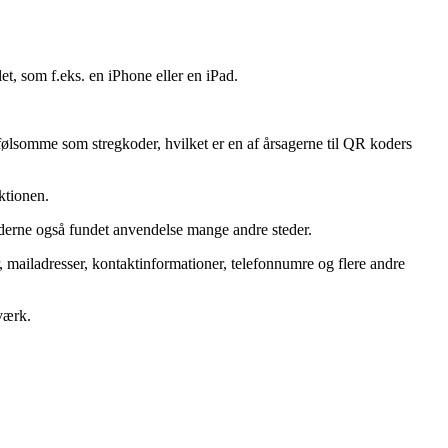
t, som f.eks. en iPhone eller en iPad.
følsomme som stregkoder, hvilket er en af årsagerne til QR koders
ktionen.
derne også fundet anvendelse mange andre steder.
er, mailadresser, kontaktinformationer, telefonnumre og flere andre
værk.