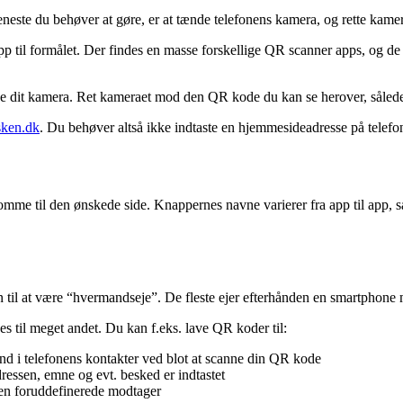
neste du behøver at gøre, er at tænde telefonens kamera, og rette ka
 til formålet. Der findes en masse forskellige QR scanner apps, og de fl
ge dit kamera. Ret kameraet mod den QR kode du kan se herover, såled
sken.dk
. Du behøver altså ikke indtaste en hjemmesideadresse på telefon
omme til den ønskede side. Knappernes navne varierer fra app til app, så
en til at være “hvermandseje”. De fleste ejer efterhånden en smartphone 
til meget andet. Du kan f.eks. lave QR koder til:
nd i telefonens kontakter ved blot at scanne din QR kode
essen, emne og evt. besked er indtastet
en foruddefinerede modtager