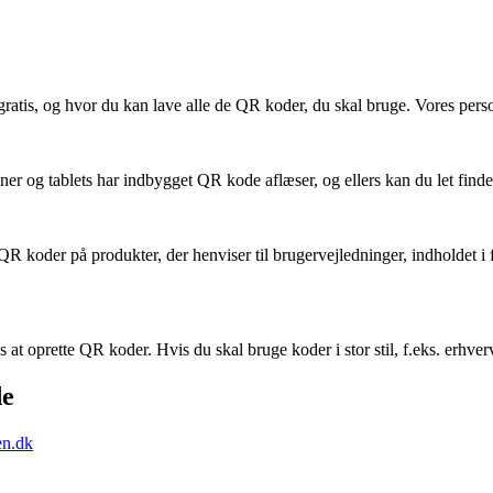
gratis, og hvor du kan lave alle de QR koder, du skal bruge. Vores perso
oner og tablets har indbygget QR kode aflæser, og ellers kan du let fin
QR koder på produkter, der henviser til brugervejledninger, indholdet i 
s at oprette QR koder. Hvis du skal bruge koder i stor stil, f.eks. erhv
de
en.dk