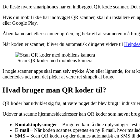
De fleste nyere smartphones har en indbygget QR kode scanner. Det e
Hvis din mobil ikke har indbygget QR scanner, skal du installere en app
eller Google Play.
Åben kameraet eller scanner app’en, og bekræft at scanneren må bru
Når koden er scannet, bliver du automatisk dirigeret videre til
Helpde
Scan QR koder med mobilens kamera
I nogle scanner apps skal man selv trykke Åbn eller lignende, for at k
anderledes ud, men det plejer at være ret simpelt at bruge.
Hvad bruger man QR koder til?
QR koder har udviklet sig fra, at være noget der blev brugt i industri
Udover at scanne hjemmesideadresser kan QR koder som nævnt bruges 
Kontaktoplysninger
– Brugeren kan få dine oplysninger læst i
E-mail
– Når koden scannes oprettes en ny E-mail, hvor mailadr
SMS
– Scan QR koden og der dannes automatisk en SMS til d