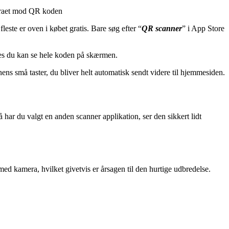
meraet mod QR koden
este er oven i købet gratis. Bare søg efter “
QR scanner
” i App Store
es du kan se hele koden på skærmen.
ens små taster, du bliver helt automatisk sendt videre til hjemmesiden.
 har du valgt en anden scanner applikation, ser den sikkert lidt
med kamera, hvilket givetvis er årsagen til den hurtige udbredelse.