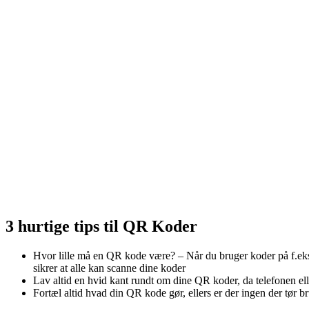
3 hurtige tips til QR Koder
Hvor lille må en QR kode være? – Når du bruger koder på f.eks. d
sikrer at alle kan scanne dine koder
Lav altid en hvid kant rundt om dine QR koder, da telefonen el
Fortæl altid hvad din QR kode gør, ellers er der ingen der tør b