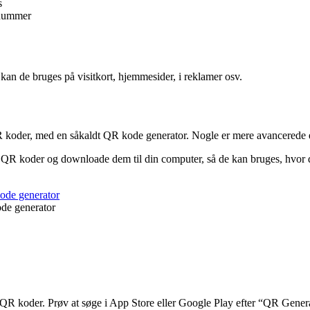
s
nnummer
an de bruges på visitkort, hjemmesider, i reklamer osv.
R koder, med en såkaldt QR kode generator. Nogle er mere avancerede e
 QR koder og downloade dem til din computer, så de kan bruges, hvor du
de generator
e QR koder. Prøv at søge i App Store eller Google Play efter “QR Gener