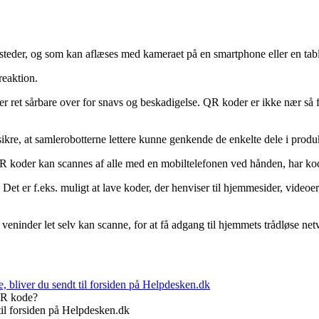
 steder, og som kan aflæses med kameraet på en smartphone eller en table
 reaktion.
 ret sårbare over for snavs og beskadigelse. QR koder er ikke nær så 
sikre, at samlerobotterne lettere kunne genkende de enkelte dele i produ
R koder kan scannes af alle med en mobiltelefonen ved hånden, har ko
. Det er f.eks. muligt at lave koder, der henviser til hjemmesider, video
eninder let selv kan scanne, for at få adgang til hjemmets trådløse net
QR kode?
til forsiden på Helpdesken.dk