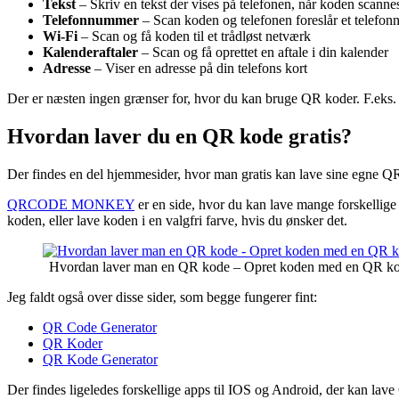
Tekst
– Skriv en tekst der vises på telefonen, når koden scanne
Telefonnummer
– Scan koden og telefonen foreslår et telefo
Wi-Fi
– Scan og få koden til et trådløst netværk
Kalenderaftaler
– Scan og få oprettet en aftale i din kalender
Adresse
– Viser en adresse på din telefons kort
Der er næsten ingen grænser for, hvor du kan bruge QR koder. F.eks. k
Hvordan laver du en QR kode gratis?
Der findes en del hjemmesider, hvor man gratis kan lave sine egne Q
QRCODE MONKEY
er en side, hvor du kan lave mange forskellige
koden, eller lave koden i en valgfri farve, hvis du ønsker det.
Hvordan laver man en QR kode – Opret koden med en QR ko
Jeg faldt også over disse sider, som begge fungerer fint:
QR Code Generator
QR Koder
QR Kode Generator
Der findes ligeledes forskellige apps til IOS og Android, der kan lav