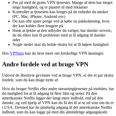
Pas på med de gratis VPN tjenester. Mange af dem har meget
ringe hastighed, og er plastret til med reklamer
Kontroller at tjenesten kan bruges på de enheder du ønsker
(PC, Mac, iPhone, Android osv)
Du kan ofte spare penge ved at købe en pakkeløsning, hvor
der kan kobles flere brugere på
Husk at tjekke at den udbyder du vælger, har danske servere,
da du ellers kan få problemer med at få adgang til danske
sider
Nogle steder skal du betale ekstra for at få højere hastighed
Hos
VPNpro
kan du læse mere om forskellige VPN løsninger.
Andre fordele ved at bruge VPN
Udover de åbenlyse gevinster ved at bruge VPN, er der et par ekstra
fordele, som du kan drage nytte af.
Hvis du bruger Netflix eller andre streamingtjenester på mobilen, har
du mulighed for at få adgang til flere film og serier. På den
amerikanske Netflix ligger der langt mere indhold, end på den
danske, og ved hjælp af VPN kan du få det til at se ud som om du er
i USA. Dermed har du pludselig adgang til det amerikanske Netflix
indhold, som du kan logge på med din almindelige adgangskode.