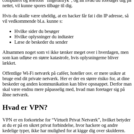
computers og telefons “fingeraftryk”, og alt hvad du foretager dig på
nettet, vil kunne spores tilbage til dig.
Hvis du skulle være uheldig, at en hacker får fat i din IP adresse, så
vil vedkommende bl.a. kunne s:
Hvilke sider du besøger
Hvilke oplysninger du indtaster
Læse de beskeder du sender
Altsammen noget som vi ikke tænker meget over i hverdagen, men
som kan udløse en større katastrofe, hvis oplysningerne bliver
lækket.
Offentlige Wi-Fi netværk på caféer, hoteller osv. er mere usikre at
bruge end dit private netværk. Her er der en større risiko for, at dine
beskeder og anden kommunikation kan blive opsnappet. Derfor man
skal være endnu mere påpasselig med, hvad man foretager sig på
åbne netværk.
Hvad er VPN?
VPN er en forkortelse for “Virtuelt Privat Netværk”, hvilket betyder
at du er på en sikret privat forbindelse, hvor hackere og andre
kedelige typer, ikke har mulighed for at kigge dig over skulderen.