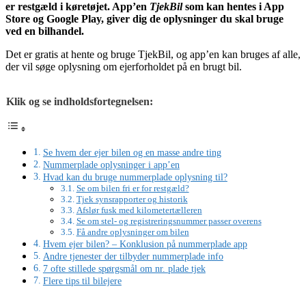
er restgæld i køretøjet. App’en
TjekBil
som kan hentes i App
Store og Google Play, giver dig de oplysninger du skal bruge
ved en bilhandel.
Det er gratis at hente og bruge TjekBil, og app’en kan bruges af alle,
der vil søge oplysning om ejerforholdet på en brugt bil.
Klik og se indholdsfortegnelsen:
Se hvem der ejer bilen og en masse andre ting
Nummerplade oplysninger i app’en
Hvad kan du bruge nummerplade oplysning til?
Se om bilen fri er for restgæld?
Tjek synsrapporter og historik
Afslør fusk med kilometertælleren
Se om stel- og registreringsnummer passer overens
Få andre oplysninger om bilen
Hvem ejer bilen? – Konklusion på nummerplade app
Andre tjenester der tilbyder nummerplade info
7 ofte stillede spørgsmål om nr. plade tjek
Flere tips til bilejere