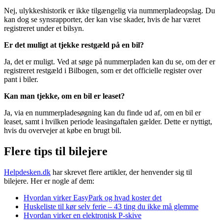
Nej, ulykkeshistorik er ikke tilgængelig via nummerpladeopslag. Du
kan dog se synsrapporter, der kan vise skader, hvis de har været
registreret under et bilsyn​.
Er det muligt at tjekke restgæld på en bil?
Ja, det er muligt. Ved at søge på nummerpladen kan du se, om der er
registreret restgæld i Bilbogen, som er det officielle register over
pant i biler.
Kan man tjekke, om en bil er leaset?
Ja, via en nummerpladesøgning kan du finde ud af, om en bil er
leaset, samt i hvilken periode leasingaftalen gælder. Dette er nyttigt,
hvis du overvejer at købe en brugt bil​.
Flere tips til bilejere
Helpdesken.dk
har skrevet flere artikler, der henvender sig til
bilejere. Her er nogle af dem:
Hvordan virker EasyPark og hvad koster det
Huskeliste til kør selv ferie – 43 ting du ikke må glemme
Hvordan virker en elektronisk P-skive