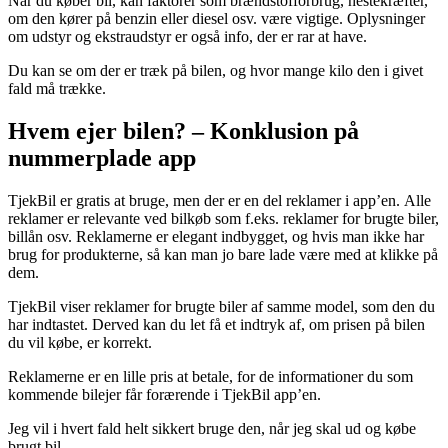
Når du køber bil, kan faktorer som brændstofforbrug, hestekræfter,
om den kører på benzin eller diesel osv. være vigtige. Oplysninger
om udstyr og ekstraudstyr er også info, der er rar at have.
Du kan se om der er træk på bilen, og hvor mange kilo den i givet
fald må trække.
Hvem ejer bilen? – Konklusion på
nummerplade app
TjekBil er gratis at bruge, men der er en del reklamer i app’en. Alle
reklamer er relevante ved bilkøb som f.eks. reklamer for brugte biler,
billån osv. Reklamerne er elegant indbygget, og hvis man ikke har
brug for produkterne, så kan man jo bare lade være med at klikke på
dem.
TjekBil viser reklamer for brugte biler af samme model, som den du
har indtastet. Derved kan du let få et indtryk af, om prisen på bilen
du vil købe, er korrekt.
Reklamerne er en lille pris at betale, for de informationer du som
kommende bilejer får forærende i TjekBil app’en.
Jeg vil i hvert fald helt sikkert bruge den, når jeg skal ud og købe
brugt bil.