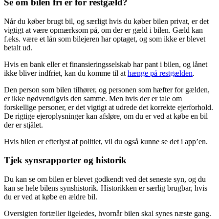
Se om bilen fri er for restgæld?
Når du køber brugt bil, og særligt hvis du køber bilen privat, er det
vigtigt at være opmærksom på, om der er gæld i bilen. Gæld kan
f.eks. være et lån som bilejeren har optaget, og som ikke er blevet
betalt ud.
Hvis en bank eller et finansieringsselskab har pant i bilen, og lånet
ikke bliver indfriet, kan du komme til at
hænge på restgælden
.
Den person som bilen tilhører, og personen som hæfter for gælden,
er ikke nødvendigvis den samme. Men hvis der er tale om
forskellige personer, er det vigtigt at udrede det korrekte ejerforhold.
De rigtige ejeroplysninger kan afsløre, om du er ved at købe en bil
der er stjålet.
Hvis bilen er efterlyst af politiet, vil du også kunne se det i app’en.
Tjek synsrapporter og historik
Du kan se om bilen er blevet godkendt ved det seneste syn, og du
kan se hele bilens synshistorik. Historikken er særlig brugbar, hvis
du er ved at købe en ældre bil.
Oversigten fortæller ligeledes, hvornår bilen skal synes næste gang.