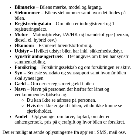
Bilmærke
– Bilens mærke, model og årgang.
Stelnummer
– Bilens stelnummer samt hvor det findes på
bilen.
Registreringsdato
– Om bilen er indregistreret og 1.
registreringsdato.
Motor
– Motorstørrelse, kW/HK og brændstoftype (benzin,
diesel, el, hybrid osv.)
Økonomi
– Estimeret brændstofforbrug.
Udstyr
– Hvilket udstyr bilen har inkl. sikkerhedsudstyr.
Synsfrit anhængertræk
– Det angives om bilen har synsfri
sammenkobling.
Forsikring
– Forsikringsselskab og om forsikringen er aktiv.
Syn
– Seneste synsdato og synsrapport samt hvornår bilen
skal synes igen.
Gæld
– Om der er registreret gæld i bilen.
Navn
– Navn på personen der hæfter for lånet og
vedkommendes fødselsdag.
Du kan ikke se adresse på personen.
Hvis der ikke er gæld i bilen, vil du ikke kunne se
ejerforholdet.
Andet
– Oplysninger om farve, topfart, om der er
anhængertræk, pris på ejerafgift og hvor bilen er forsikret.
Det er muligt at sende oplysningerne fra app’en i SMS, mail osv.