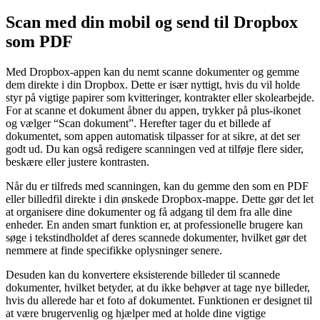
Scan med din mobil og send til Dropbox
som PDF
Med Dropbox-appen kan du nemt scanne dokumenter og gemme
dem direkte i din Dropbox. Dette er især nyttigt, hvis du vil holde
styr på vigtige papirer som kvitteringer, kontrakter eller skolearbejde.
For at scanne et dokument åbner du appen, trykker på plus-ikonet
og vælger “Scan dokument”. Herefter tager du et billede af
dokumentet, som appen automatisk tilpasser for at sikre, at det ser
godt ud. Du kan også redigere scanningen ved at tilføje flere sider,
beskære eller justere kontrasten.
Når du er tilfreds med scanningen, kan du gemme den som en PDF
eller billedfil direkte i din ønskede Dropbox-mappe. Dette gør det let
at organisere dine dokumenter og få adgang til dem fra alle dine
enheder. En anden smart funktion er, at professionelle brugere kan
søge i tekstindholdet af deres scannede dokumenter, hvilket gør det
nemmere at finde specifikke oplysninger senere.
Desuden kan du konvertere eksisterende billeder til scannede
dokumenter, hvilket betyder, at du ikke behøver at tage nye billeder,
hvis du allerede har et foto af dokumentet. Funktionen er designet til
at være brugervenlig og hjælper med at holde dine vigtige