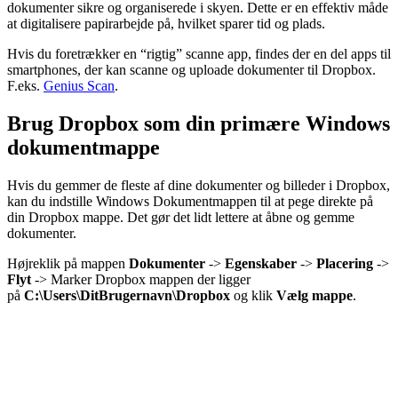
dokumenter sikre og organiserede i skyen. Dette er en effektiv måde
at digitalisere papirarbejde på, hvilket sparer tid og plads.
Hvis du foretrækker en “rigtig” scanne app, findes der en del apps til
smartphones, der kan scanne og uploade dokumenter til Dropbox.
F.eks.
Genius Scan
.
Brug Dropbox som din primære Windows
dokumentmappe
Hvis du gemmer de fleste af dine dokumenter og billeder i Dropbox,
kan du indstille Windows Dokumentmappen til at pege direkte på
din Dropbox mappe. Det gør det lidt lettere at åbne og gemme
dokumenter.
Højreklik på mappen
Dokumenter
->
Egenskaber
->
Placering
->
Flyt
-> Marker Dropbox mappen der ligger
på
C:\Users\DitBrugernavn\Dropbox
og klik
Vælg mappe
.