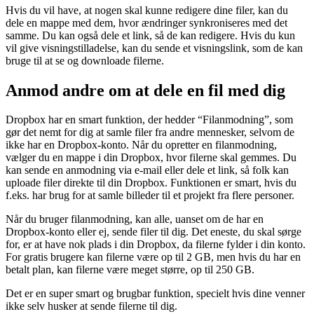
Hvis du vil have, at nogen skal kunne redigere dine filer, kan du
dele en mappe med dem, hvor ændringer synkroniseres med det
samme. Du kan også dele et link, så de kan redigere. Hvis du kun
vil give visningstilladelse, kan du sende et visningslink, som de kan
bruge til at se og downloade filerne.
Anmod andre om at dele en fil med dig
Dropbox har en smart funktion, der hedder “Filanmodning”, som
gør det nemt for dig at samle filer fra andre mennesker, selvom de
ikke har en Dropbox-konto. Når du opretter en filanmodning,
vælger du en mappe i din Dropbox, hvor filerne skal gemmes. Du
kan sende en anmodning via e-mail eller dele et link, så folk kan
uploade filer direkte til din Dropbox. Funktionen er smart, hvis du
f.eks. har brug for at samle billeder til et projekt fra flere personer.
Når du bruger filanmodning, kan alle, uanset om de har en
Dropbox-konto eller ej, sende filer til dig. Det eneste, du skal sørge
for, er at have nok plads i din Dropbox, da filerne fylder i din konto.
For gratis brugere kan filerne være op til 2 GB, men hvis du har en
betalt plan, kan filerne være meget større, op til 250 GB.
Det er en super smart og brugbar funktion, specielt hvis dine venner
ikke selv husker at sende filerne til dig.