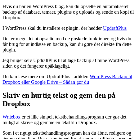
Hvis du har en WordPress blog, kan du opsætte en automatiseret
backup af database, temaer, plugins og uploads og sende en kopi til
Dropbox.
I WordPress skal du installere et plugin, der hedder
UpdraftPlus
Det er meget let at opsætte med de ønskede funktioner, og hvis du
får brug for at indlæse en backup, kan du gøre det direkte fra dette
plugin.
Jeg bruger selv UpdraftPlus til at tage backup af mine WordPress
sider, og det fungerer upåklageligt.
Du kan læse mere om UpdraftPlus i artiklen
WordPress Backup til
Dropbox eller Google Drive – Sådan gør du
Skriv en hurtig tekst og gem den på
Dropbox
Writebox
er et lille simpelt tekstbehandlingsprogram der gør det
muligt at skrive og gemme en tekstfil i Dropbox.
Som i et rigtigt tekstbehandlingsprogram kan du åbne, redigere og
gemme dine filer. Der er mulighed for at ændre skrifttype, farve og