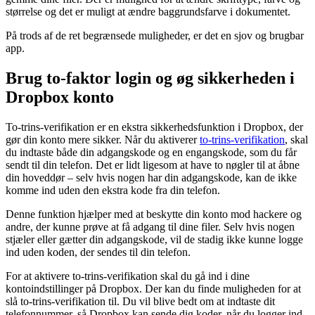
størrelse og det er muligt at ændre baggrundsfarve i dokumentet.
På trods af de ret begrænsede muligheder, er det en sjov og brugbar
app.
Brug to-faktor login og øg sikkerheden i
Dropbox konto
To-trins-verifikation er en ekstra sikkerhedsfunktion i Dropbox, der
gør din konto mere sikker. Når du aktiverer
to-trins-verifikation
, skal
du indtaste både din adgangskode og en engangskode, som du får
sendt til din telefon. Det er lidt ligesom at have to nøgler til at åbne
din hoveddør – selv hvis nogen har din adgangskode, kan de ikke
komme ind uden den ekstra kode fra din telefon.
Denne funktion hjælper med at beskytte din konto mod hackere og
andre, der kunne prøve at få adgang til dine filer. Selv hvis nogen
stjæler eller gætter din adgangskode, vil de stadig ikke kunne logge
ind uden koden, der sendes til din telefon.
For at aktivere to-trins-verifikation skal du gå ind i dine
kontoindstillinger på Dropbox. Der kan du finde muligheden for at
slå to-trins-verifikation til. Du vil blive bedt om at indtaste dit
telefonnummer, så Dropbox kan sende dig koder, når du logger ind.