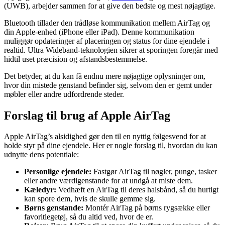
(UWB), arbejder sammen for at give den bedste og mest nøjagtige.
Bluetooth tillader den trådløse kommunikation mellem AirTag og
din Apple-enhed (iPhone eller iPad). Denne kommunikation
muliggør opdateringer af placeringen og status for dine ejendele i
realtid. Ultra Wideband-teknologien sikrer at sporingen foregår med
hidtil uset præcision og afstandsbestemmelse.
Det betyder, at du kan få endnu mere nøjagtige oplysninger om,
hvor din mistede genstand befinder sig, selvom den er gemt under
møbler eller andre udfordrende steder.
Forslag til brug af Apple AirTag
Apple AirTag’s alsidighed gør den til en nyttig følgesvend for at
holde styr på dine ejendele. Her er nogle forslag til, hvordan du kan
udnytte dens potentiale:
Personlige ejendele:
Fastgør AirTag til nøgler, punge, tasker
eller andre værdigenstande for at undgå at miste dem.
Kæledyr:
Vedhæft en AirTag til deres halsbånd, så du hurtigt
kan spore dem, hvis de skulle gemme sig.
Børns genstande:
Montér AirTag på børns rygsække eller
favoritlegetøj, så du altid ved, hvor de er.