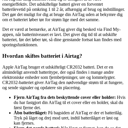
energieffektiv. Det udskiftelige batteri giver en forventet
batterilevetid på omkring 1 til 2 år, afhængig af brug og indstillinger.
Det gør det muligt for dig at bruge din AirTag uden at bekymre dig
om et batteriet løber tør for strøm lige med det samme.
Det er værd at bemærke, at AirTag giver dig besked via Find My-
appen, når batteriniveauet er lavt. Det giver dig tid til at udskifte
batteriet, før det løber tør, så dine genstande fortsat kan findes med
sporingsfunktionen.
Hvordan skiftes batteriet i Airtag?
Apple AirTag bruger et udskifteligt CR2032 batteri. Det er en
almindeligt anvendt batteritype, der også findes i mange andre
elektroniske enheder som fjernbetjeninger, ure og lommelygter.
CR2032-batteriet giver AirTag den nødvendige strøm til at fungere,
og sende signaler og opdatere sin placering.
Fjern AirTag fra dets beskyttende cover eller holder:
Hvis
du har fastgjort din AirTag til et cover eller en holder, skal du
først fjerne det.
Åbn batterilåget:
På bagsiden af AirTag er der et batterilåg.
Tryk på låget og drej mod uret, indtil batterilåget er løst og
kan fjernes.