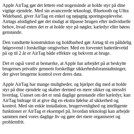
Apple AirTag gør det lettere end nogensinde at holde styr på dine
vigtige ejendele. Med sin avancerede teknologi, Bluetooth og Ultra
Wideband, giver AirTag en enkel og nøjagtig sporingsoplevelse.
Airtags alsidighed gør det muligt at tilpasse brugen efter individuelle
behov, hvad enten det er at holde styr på nøgler, kæledyr eller børns
genstande.
Den vandtætte konstruktion og holdbarhed gør Airtag til en pålidelig
følgesvend i forskellige omgivelser. Med en forventet batterilevetid
på op til 2 år er AirTag både effektiv og bekvem at bruge.
Det er også værd at bemærke, at Apple har arbejdet på at beskytte
brugernes privatliv gennem forskellige sikkerhedsforanstaltninger,
der giver brugerne kontrol over deres data.
Apple AirTag har mange muligheder, og hjælper dig med at holde
styr på dine ejendele og skaber dermed en mere sikker og stressfri
hverdag. Uanset om det er små daglige genstande eller kæledyr, kan
AirTag bidrage til at give dig en ekstra følelse af sikkerhed og
kontrol. Med sin enkle installation, brugervenlighed og intelligente
funktioner er AirTag et eksempel på, hvordan teknologi kan arbejde
sammen med vores daglige liv og gøre det mere organiseret og
problemfrit.