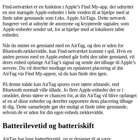
Find-netværket er en funktion i Apple’s Find My-app, der udnytter
en stor mængde Apple-enheder i hele verden til at hjælpe med at
finde tabte genstande som f.eks. Apple AirTags. Dette netværk
fungerer ved at udnytte de anonyme og krypterede signaler, som
Apple-enheder sender ud, for at hjælpe med at lokalisere tabte
enheder.
Når du mister en genstand med en AirTag, og den er uden for
Bluetooth-rækkevidde, kan Find-netværket komme i spil. Hvis en
anden person med en Apple-enhed går forbi den tabte genstand, vil
deres enhed opfange AirTag’s signal og sende det tilbage til Apple’s
servere. Du vil derefter modtage en opdateret placering af din
AirTag via Find My-appen, så du kan finde den igen.
På denne måde kan AirTag spores over større afstande, end
Bluetooth normalt ville tillade. Jo flere Apple-enheder der er i
området, desto større er chancen for, at din AirTag vil blive opfanget
af en af disse enheder og derefter rapportere dens placering tilbage
til dig. Dette samarbejde gør det muligt at finde tabte genstande,
selvom de er uden for din egen enheds rækkevidde.
Batterilevetid og batteriskift
AirTag har lang batterilevetid, og er designet til at være