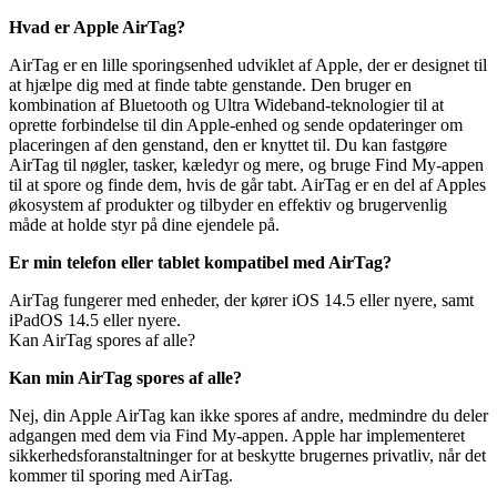
Hvad er Apple AirTag?
AirTag er en lille sporingsenhed udviklet af Apple, der er designet til
at hjælpe dig med at finde tabte genstande. Den bruger en
kombination af Bluetooth og Ultra Wideband-teknologier til at
oprette forbindelse til din Apple-enhed og sende opdateringer om
placeringen af den genstand, den er knyttet til. Du kan fastgøre
AirTag til nøgler, tasker, kæledyr og mere, og bruge Find My-appen
til at spore og finde dem, hvis de går tabt. AirTag er en del af Apples
økosystem af produkter og tilbyder en effektiv og brugervenlig
måde at holde styr på dine ejendele på.
Er min telefon eller tablet kompatibel med AirTag?
AirTag fungerer med enheder, der kører iOS 14.5 eller nyere, samt
iPadOS 14.5 eller nyere.
Kan AirTag spores af alle?
Kan min AirTag spores af alle?
Nej, din Apple AirTag kan ikke spores af andre, medmindre du deler
adgangen med dem via Find My-appen. Apple har implementeret
sikkerhedsforanstaltninger for at beskytte brugernes privatliv, når det
kommer til sporing med AirTag.