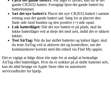
Fjern det gamle batteri:
Når låget er fjernet, kan du se det
gamle CR2032-batteri. Forsigtigt fjern det gamle batteri fra
batterirummet.
Sæt det nye batteri i:
Placer det nye CR2032-batteri i samme
retning som det gamle batteri sad. Sørg for at placere den
flade side mod bunden og den positive (+) side opad.
Luk batterilåget:
Når det nye batteri er på plads, skal du
lukke batterilåget ved at dreje det med uret, indtil det er sikkert
lukket.
Test AirTag:
Når du har skiftet batteriet og lukket låget, skal
du teste AirTag ved at aktivere det og kontrollere, om det
kommunikerer korrekt med din enhed via Find My-appen.
Det er vigtigt at følge disse trin nøje for at undgå at beskadige
AirTag eller batterilåget. Hvis du er usikker på at skifte batteriet selv,
kan du altid besøge en Apple Store eller en autoriseret
serviceudbyder for hjælp.