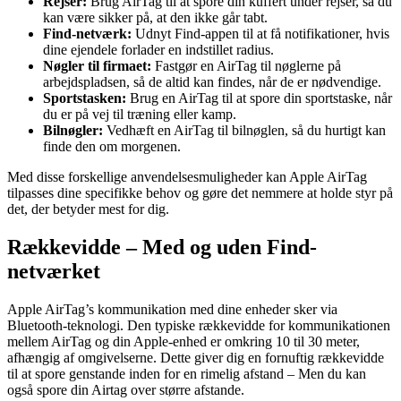
Rejser:
Brug AirTag til at spore din kuffert under rejser, så du
kan være sikker på, at den ikke går tabt.
Find-netværk:
Udnyt Find-appen til at få notifikationer, hvis
dine ejendele forlader en indstillet radius.
Nøgler til firmaet:
Fastgør en AirTag til nøglerne på
arbejdspladsen, så de altid kan findes, når de er nødvendige.
Sportstasken:
Brug en AirTag til at spore din sportstaske, når
du er på vej til træning eller kamp.
Bilnøgler:
Vedhæft en AirTag til bilnøglen, så du hurtigt kan
finde den om morgenen.
Med disse forskellige anvendelsesmuligheder kan Apple AirTag
tilpasses dine specifikke behov og gøre det nemmere at holde styr på
det, der betyder mest for dig.
Rækkevidde – Med og uden Find-
netværket
Apple AirTag’s kommunikation med dine enheder sker via
Bluetooth-teknologi. Den typiske rækkevidde for kommunikationen
mellem AirTag og din Apple-enhed er omkring 10 til 30 meter,
afhængig af omgivelserne. Dette giver dig en fornuftig rækkevidde
til at spore genstande inden for en rimelig afstand – Men du kan
også spore din Airtag over større afstande.