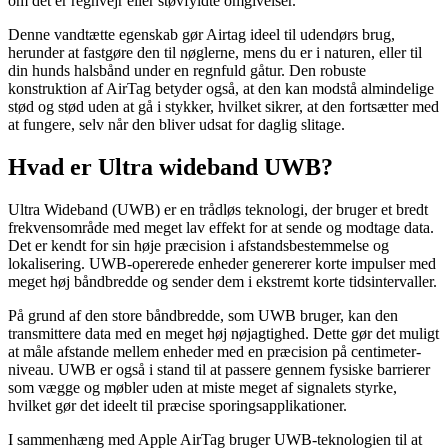
om det er regnvejr eller støvfyldte omgivelser.
Denne vandtætte egenskab gør Airtag ideel til udendørs brug,
herunder at fastgøre den til nøglerne, mens du er i naturen, eller til
din hunds halsbånd under en regnfuld gåtur. Den robuste
konstruktion af AirTag betyder også, at den kan modstå almindelige
stød og stød uden at gå i stykker, hvilket sikrer, at den fortsætter med
at fungere, selv når den bliver udsat for daglig slitage.
Hvad er Ultra wideband UWB?
Ultra Wideband (UWB) er en trådløs teknologi, der bruger et bredt
frekvensområde med meget lav effekt for at sende og modtage data.
Det er kendt for sin høje præcision i afstandsbestemmelse og
lokalisering. UWB-opererede enheder genererer korte impulser med
meget høj båndbredde og sender dem i ekstremt korte tidsintervaller.
På grund af den store båndbredde, som UWB bruger, kan den
transmittere data med en meget høj nøjagtighed. Dette gør det muligt
at måle afstande mellem enheder med en præcision på centimeter-
niveau. UWB er også i stand til at passere gennem fysiske barrierer
som vægge og møbler uden at miste meget af signalets styrke,
hvilket gør det ideelt til præcise sporingsapplikationer.
I sammenhæng med Apple AirTag bruger UWB-teknologien til at