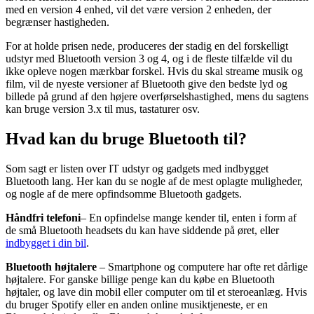
med en version 4 enhed, vil det være version 2 enheden, der
begrænser hastigheden.
For at holde prisen nede, produceres der stadig en del forskelligt
udstyr med Bluetooth version 3 og 4, og i de fleste tilfælde vil du
ikke opleve nogen mærkbar forskel. Hvis du skal streame musik og
film, vil de nyeste versioner af Bluetooth give den bedste lyd og
billede på grund af den højere overførselshastighed, mens du sagtens
kan bruge version 3.x til mus, tastaturer osv.
Hvad kan du bruge Bluetooth til?
Som sagt er listen over IT udstyr og gadgets med indbygget
Bluetooth lang. Her kan du se nogle af de mest oplagte muligheder,
og nogle af de mere opfindsomme Bluetooth gadgets.
Håndfri telefoni
– En opfindelse mange kender til, enten i form af
de små Bluetooth headsets du kan have siddende på øret, eller
indbygget i din bil
.
Bluetooth højtalere
– Smartphone og computere har ofte ret dårlige
højtalere. For ganske billige penge kan du købe en Bluetooth
højtaler, og lave din mobil eller computer om til et steroeanlæg. Hvis
du bruger Spotify eller en anden online musiktjeneste, er en