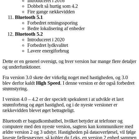
Introduceret i 2016
Dobbelt så hurtig som 4.2
Fire gange rækkevidden
Bluetooth 5.1
Forbedret retningssporing
Bedre lokalisering af enheder
Bluetooth 5.2
Introduceret i 2020
Forbedret lydkvalitet
Lavere energiforbrug
Dette er en generel oversigt, og hver version har mange flere detaljer
og underfunktioner.
Fra version 3.0 skete der virkelig noget med hastigheden, og 3.0
blev derfor kaldt
High Speed
. I denne version er der også forbedret
strømstyring.
I version 4.0 – 4.2 er der specielt spekuleret i at udvikle et lavt
strømforbrug og øget hastighed, og i de nyeste versioner er
rækkevidden blevet øget betragteligt.
Bluetooth er bagudkombatibel, hvilket betyder at telefoner og
computere med den nyeste version, sagtens kan kommunikere med
ældre version 2 og 3 udstyr. Hastigheden på dataoverførsel, vil følge
laveste fællesnævner, så kobler du f.eks. en version 2 enhed sammen