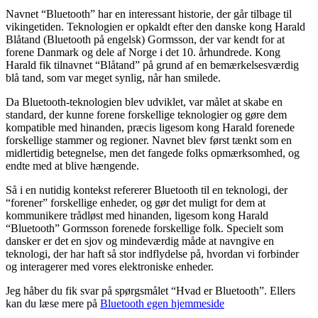
Navnet “Bluetooth” har en interessant historie, der går tilbage til
vikingetiden. Teknologien er opkaldt efter den danske kong Harald
Blåtand (Bluetooth på engelsk) Gormsson, der var kendt for at
forene Danmark og dele af Norge i det 10. århundrede. Kong
Harald fik tilnavnet “Blåtand” på grund af en bemærkelsesværdig
blå tand, som var meget synlig, når han smilede.
Da Bluetooth-teknologien blev udviklet, var målet at skabe en
standard, der kunne forene forskellige teknologier og gøre dem
kompatible med hinanden, præcis ligesom kong Harald forenede
forskellige stammer og regioner. Navnet blev først tænkt som en
midlertidig betegnelse, men det fangede folks opmærksomhed, og
endte med at blive hængende.
Så i en nutidig kontekst refererer Bluetooth til en teknologi, der
“forener” forskellige enheder, og gør det muligt for dem at
kommunikere trådløst med hinanden, ligesom kong Harald
“Bluetooth” Gormsson forenede forskellige folk. Specielt som
dansker er det en sjov og mindeværdig måde at navngive en
teknologi, der har haft så stor indflydelse på, hvordan vi forbinder
og interagerer med vores elektroniske enheder.
Jeg håber du fik svar på spørgsmålet “Hvad er Bluetooth”. Ellers
kan du læse mere på
Bluetooth egen hjemmeside