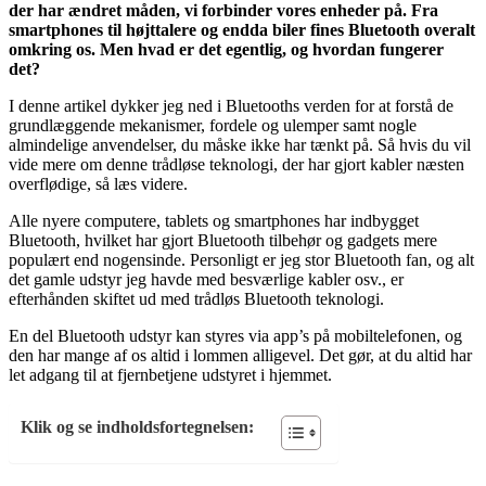
der har ændret måden, vi forbinder vores enheder på. Fra
smartphones til højttalere og endda biler fines Bluetooth overalt
omkring os. Men hvad er det egentlig, og hvordan fungerer
det?
I denne artikel dykker jeg ned i Bluetooths verden for at forstå de
grundlæggende mekanismer, fordele og ulemper samt nogle
almindelige anvendelser, du måske ikke har tænkt på. Så hvis du vil
vide mere om denne trådløse teknologi, der har gjort kabler næsten
overflødige, så læs videre.
Alle nyere computere, tablets og smartphones har indbygget
Bluetooth, hvilket har gjort Bluetooth tilbehør og gadgets mere
populært end nogensinde. Personligt er jeg stor Bluetooth fan, og alt
det gamle udstyr jeg havde med besværlige kabler osv., er
efterhånden skiftet ud med trådløs Bluetooth teknologi.
En del Bluetooth udstyr kan styres via app’s på mobiltelefonen, og
den har mange af os altid i lommen alligevel. Det gør, at du altid har
let adgang til at fjernbetjene udstyret i hjemmet.
Klik og se indholdsfortegnelsen: