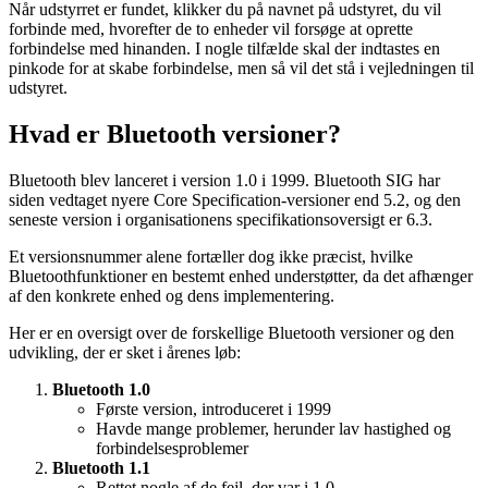
Når udstyrret er fundet, klikker du på navnet på udstyret, du vil
forbinde med, hvorefter de to enheder vil forsøge at oprette
forbindelse med hinanden. I nogle tilfælde skal der indtastes en
pinkode for at skabe forbindelse, men så vil det stå i vejledningen til
udstyret.
Hvad er Bluetooth versioner?
Bluetooth blev lanceret i version 1.0 i 1999. Bluetooth SIG har
siden vedtaget nyere Core Specification-versioner end 5.2, og den
seneste version i organisationens specifikationsoversigt er 6.3.
Et versionsnummer alene fortæller dog ikke præcist, hvilke
Bluetoothfunktioner en bestemt enhed understøtter, da det afhænger
af den konkrete enhed og dens implementering.
Her er en oversigt over de forskellige Bluetooth versioner og den
udvikling, der er sket i årenes løb:
Bluetooth 1.0
Første version, introduceret i 1999
Havde mange problemer, herunder lav hastighed og
forbindelsesproblemer
Bluetooth 1.1
Rettet nogle af de fejl, der var i 1.0