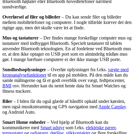
Bluetooth højtaler eller Bluetooth hovedtelefoner nærmest
uundværlige.
Overførsel af filer og billeder
– Du kan sende filer og billeder
mellem mobiltelefoner og computere. I nogle tilfælde kræver det den
rigtige app, men det skulle være let at finde.
Mus og tastaturer
– Der findes mange forskellige computer mus og
tastaturer med indbygget Bluetooth. Specielt tastaturer til tablets
anvender Bluetooth teknologien. En af fordelene ved Bluetooth mus
er, at den ikke optager en USB port som en almindelig trådløs mus
gør. I mange bærbare computere er der ikke mange USB porte.
Sundhedsoplysninger
– Overfør oplysninger fra f.eks.
vægte med
kropsanalysefunktioner
til en app på mobilen. På den måde kan du
samle målingerne og få et godt overblik over vægt, fedtprocenter,
BMI
osv. Herunder kan du nemt hente data fra Smart Watches og
fitness trackere.
Biler
– I bilen får du også glæde af håndfri opkald under kørslen,
men også musikstreaming og GPS navigation med
Apple Carplay
og Android Auto.
Smart Home enheder
– Ved hjælp af Bluetooth kan du
kommunikerer med
Smart udstyr
som f.eks.
elektriske pærer
,
termostater
og
radiatorer
,
dørlåse
,
stikkontakter
og flere forskellige