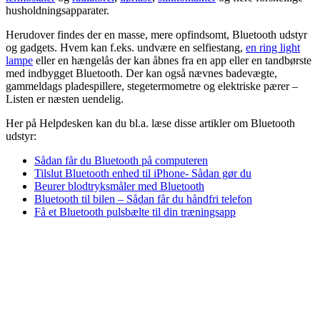
husholdningsapparater.
Herudover findes der en masse, mere opfindsomt, Bluetooth udstyr
og gadgets. Hvem kan f.eks. undvære en selfiestang,
en ring light
lampe
eller en hængelås der kan åbnes fra en app eller en tandbørste
med indbygget Bluetooth. Der kan også nævnes badevægte,
gammeldags pladespillere, stegetermometre og elektriske pærer –
Listen er næsten uendelig.
Her på Helpdesken kan du bl.a. læse disse artikler om Bluetooth
udstyr:
Sådan får du Bluetooth på computeren
Tilslut Bluetooth enhed til iPhone- Sådan gør du
Beurer blodtryksmåler med Bluetooth
Bluetooth til bilen – Sådan får du håndfri telefon
Få et Bluetooth pulsbælte til din træningsapp