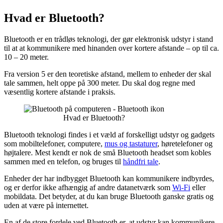
Hvad er Bluetooth?
Bluetooth er en trådløs teknologi, der gør elektronisk udstyr i stand
til at at kommunikere med hinanden over kortere afstande – op til ca.
10 – 20 meter.
Fra version 5 er den teoretiske afstand, mellem to enheder der skal
tale sammen, helt oppe på 300 meter. Du skal dog regne med
væsentlig kortere afstande i praksis.
Hvad er Bluetooth?
Bluetooth teknologi findes i et væld af forskelligt udstyr og gadgets
som mobiltelefoner, computere,
mus og tastaturer
, høretelefoner og
højtalere. Mest kendt er nok de små Bluetooth headset som kobles
sammen med en telefon, og bruges til
håndfri tale
.
Enheder der har indbygget Bluetooth kan kommunikere indbyrdes,
og er derfor ikke afhængig af andre datanetværk som
Wi-Fi
eller
mobildata. Det betyder, at du kan bruge Bluetooth ganske gratis og
uden at være på internettet.
En af de store fordele ved Bluetooth er, at udstyr kan kommunikere