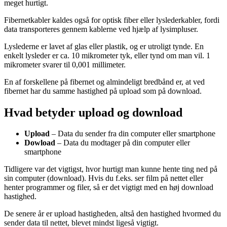
meget hurtigt.
Fibernetkabler kaldes også for optisk fiber eller lyslederkabler, fordi
data transporteres gennem kablerne ved hjælp af lysimpluser.
Lyslederne er lavet af glas eller plastik, og er utroligt tynde. En
enkelt lysleder er ca. 10 mikrometer tyk, eller tynd om man vil. 1
mikrometer svarer til 0,001 millimeter.
En af forskellene på fibernet og almindeligt bredbånd er, at ved
fibernet har du samme hastighed på upload som på download.
Hvad betyder upload og download
Upload
– Data du sender fra din computer eller smartphone
Dowload
– Data du modtager på din computer eller
smartphone
Tidligere var det vigtigst, hvor hurtigt man kunne hente ting ned på
sin computer (download). Hvis du f.eks. ser film på nettet eller
henter programmer og filer, så er det vigtigt med en høj download
hastighed.
De senere år er upload hastigheden, altså den hastighed hvormed du
sender data til nettet, blevet mindst ligeså vigtigt.