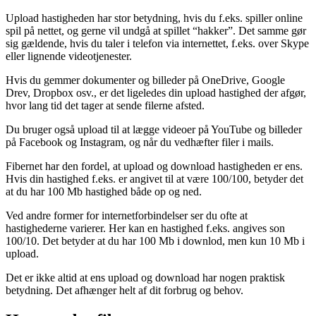
Upload hastigheden har stor betydning, hvis du f.eks. spiller online
spil på nettet, og gerne vil undgå at spillet “hakker”. Det samme gør
sig gældende, hvis du taler i telefon via internettet, f.eks. over Skype
eller lignende videotjenester.
Hvis du gemmer dokumenter og billeder på OneDrive, Google
Drev, Dropbox osv., er det ligeledes din upload hastighed der afgør,
hvor lang tid det tager at sende filerne afsted.
Du bruger også upload til at lægge videoer på YouTube og billeder
på Facebook og Instagram, og når du vedhæfter filer i mails.
Fibernet har den fordel, at upload og download hastigheden er ens.
Hvis din hastighed f.eks. er angivet til at være 100/100, betyder det
at du har 100 Mb hastighed både op og ned.
Ved andre former for internetforbindelser ser du ofte at
hastighederne varierer. Her kan en hastighed f.eks. angives son
100/10. Det betyder at du har 100 Mb i downlod, men kun 10 Mb i
upload.
Det er ikke altid at ens upload og download har nogen praktisk
betydning. Det afhænger helt af dit forbrug og behov.