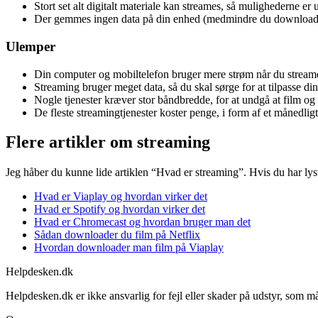
Stort set alt digitalt materiale kan streames, så mulighederne er
Der gemmes ingen data på din enhed (medmindre du downloader)
Ulemper
Din computer og mobiltelefon bruger mere strøm når du stream
Streaming bruger meget data, så du skal sørge for at tilpasse d
Nogle tjenester kræver stor båndbredde, for at undgå at film og
De fleste streamingtjenester koster penge, i form af et månedligt
Flere artikler om streaming
Jeg håber du kunne lide artiklen “Hvad er streaming”. Hvis du har lyst t
Hvad er Viaplay og hvordan virker det
Hvad er Spotify og hvordan virker det
Hvad er Chromecast og hvordan bruger man det
Sådan downloader du film på Netflix
Hvordan downloader man film på Viaplay
Helpdesken.dk
Helpdesken.dk er ikke ansvarlig for fejl eller skader på udstyr, som m