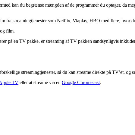
med kan du begrænse mængden af de programmer du optager, da meget 
m fra streamingtjenester som Netflix, Viaplay, HBO med flere, hvor du 
og film.
erer på en TV pakke, er streaming af TV pakken sandsynligvis inkludere
forskellige streamingtjenester, så du kan streame direkte på TV’et, og
Apple TV
eller at streame via en
Google Chromecast
.