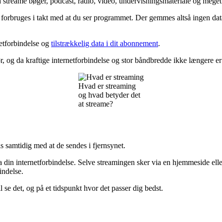
streame bøger, podcast, radio, video, undervisningsmateriale og meget
 forbruges i takt med at du ser programmet. Der gemmes altså ingen da
netforbindelse og
tilstrækkelig data i dit abonnement
.
ør, og da kraftige internetforbindelse og stor båndbredde ikke længere 
Hvad er streaming
og hvad betyder det
at streame?
s samtidig med at de sendes i fjernsynet.
 din internetforbindelse. Selve streamingen sker via en hjemmeside elle
indelse.
e det, og på et tidspunkt hvor det passer dig bedst.