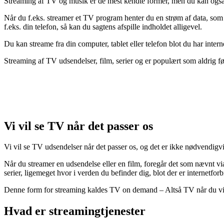
Streaming af TV og musik er de mest kendte former, men du kan også 
Når du f.eks. streamer et TV program henter du en strøm af data, som
f.eks. din telefon, så kan du sagtens afspille indholdet alligevel.
Du kan streame fra din computer, tablet eller telefon blot du har inter
Streaming af TV udsendelser, film, serier og er populært som aldrig f
Vi vil se TV når det passer os
Vi vil se TV udsendelser når det passer os, og det er ikke nødvendigvi
Når du streamer en udsendelse eller en film, foregår det som nævnt via
serier, ligemeget hvor i verden du befinder dig, blot der er internetforb
Denne form for streaming kaldes TV on demand – Altså TV når du vil s
Hvad er streamingtjenester