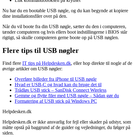
Luk kommandoboksen på krydset
Nu har du en bootable USB nøgle, og du kan begynde at kopiere
dine installationsfiler over på den.
Når du vil boote fra din USB nøgle, sætter du den i computeren,
tænder computeren og hvis ellers boot indstillingerne i BIOS står
rigtigt, så skulle computeren gerne boote op på USB nøglen.
Flere tips til USB nøgler
Find flere
IT tips på Helpdesken.dk
, eller hop direkte til nogle af de
øvrige artikler om USB nøgler:
Overføre billeder fra iPhone til USB nøgle
Hvad er USB-C og hvad kan du bruge det til
Trådløs USB stick – SanDisk Connect Wireless
Gemme og flytte filer med USB nøgle – Sådan gør du
Formatering af USB stick på Windows PC
Helpdesken.dk
Helpdesken.dk er ikke ansvarlig for fejl eller skader på udstyr, som
måtte opstå på baggrund af de guider og vejledninger, du følger på
siden.