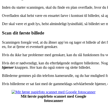
Inden du starter scanningen, skal du finde en plan overflade, hvor du 
Overfladen skal helst være en ensartet farve i kontrast til billeder, så a
Der skal være et godt lys, helst almindeligt lysindfald, så billedet ser m
Scan dit første billede
Scanningen foregår ved, at du åbner app’en og tager et billede af det fo
en, for at fjerne et eventuelt genskær.
Hvis du ikke har problemer med genskær, kan du slå funktionen fra ved
Hvis det er nødvendigt, kan du efterfølgende redigere billederne. Nogl
hjørner
knappen. Her kan du også rotere og slette billedet.
Billederne gemmes på din telefons kamerarulle, og du har mulighed fo
Hvis billederne er sat fast med de gammeldags selvklæbende hjørner, er 
Mit første papirfoto scannet med Google
fotoscanner