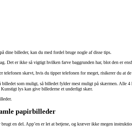
 på dine billeder, kan du med fordel bruge nogle af disse tips.
g. Det er ikke så vigtigt hvilken farve baggrunden har, blot den er ensfar
r telefonen skævt, hvis du tipper telefonen for meget, risikerer du at de
å billedet som muligt, så billedet fylder mest muligt på skærmen. Alle 
Kunstigt lys kan give billederne et underligt skær.
lleder.
gamle papirbilleder
 brugt en del. App’en er let at betjene, og kræver ikke megen instrukti