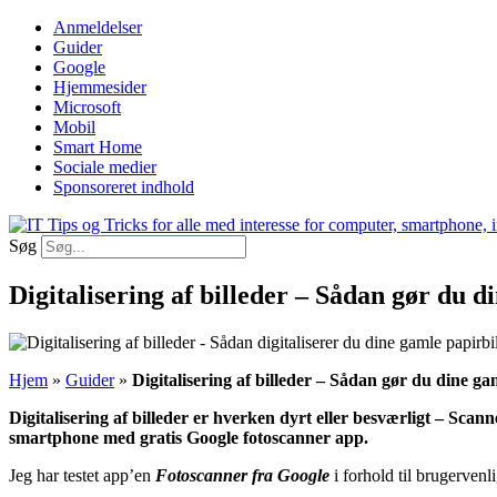
Videre
Anmeldelser
til
Guider
indhold
Google
Hjemmesider
Microsoft
Mobil
Smart Home
Sociale medier
Sponsoreret indhold
Søg
Digitalisering af billeder – Sådan gør du d
Hjem
»
Guider
»
Digitalisering af billeder – Sådan gør du dine gam
Digitalisering af billeder er hverken dyrt eller besværligt – Sc
smartphone med gratis Google fotoscanner app.
Jeg har testet app’en
Fotoscanner fra Google
i forhold til brugerven