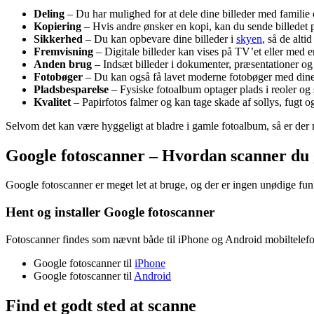
Deling
– Du har mulighed for at dele dine billeder med familie
Kopiering
– Hvis andre ønsker en kopi, kan du sende billedet 
Sikkerhed
– Du kan opbevare dine billeder i
skyen
, så de altid
Fremvisning
– Digitale billeder kan vises på TV’et eller med e
Anden brug
– Indsæt billeder i dokumenter, præsentationer og
Fotobøger
– Du kan også få lavet moderne fotobøger med dine 
Pladsbesparelse
– Fysiske fotoalbum optager plads i reoler og
Kvalitet
– Papirfotos falmer og kan tage skade af sollys, fugt og
Selvom det kan være hyggeligt at bladre i gamle fotoalbum, så er der 
Google fotoscanner – Hvordan scanner du 
Google fotoscanner er meget let at bruge, og der er ingen unødige funk
Hent og installer Google fotoscanner
Fotoscanner findes som nævnt både til iPhone og Android mobiltelefo
Google fotoscanner til
iPhone
Google fotoscanner til
Android
Find et godt sted at scanne