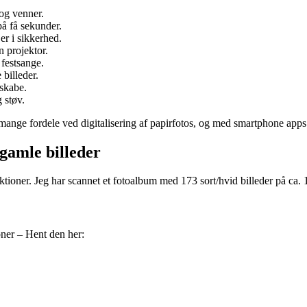
 og venner.
på få sekunder.
 er i sikkerhed.
n projektor.
 festsange.
billeder.
 skabe.
 støv.
mange fordele ved digitalisering af papirfotos, og med smartphone apps 
gamle billeder
tioner. Jeg har scannet et fotoalbum med 173 sort/hvid billeder på ca. 
ner – Hent den her: