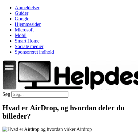
Videre
Anmeldelser
til
Guider
indhold
Google
Hjemmesider
Microsoft
Mobil
Smart Home
Sociale medier
Sponsoreret indhold
Søg
Hvad er AirDrop, og hvordan deler du
billeder?