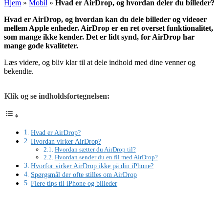
Hjem
»
Mobil
»
Hvad er AirDrop, og hvordan deler du billeder?
Hvad er AirDrop, og hvordan kan du dele billeder og videoer
mellem Apple enheder. AirDrop er en ret overset funktionalitet,
som mange ikke kender. Det er lidt synd, for AirDrop har
mange gode kvaliteter.
Læs videre, og bliv klar til at dele indhold med dine venner og
bekendte.
Klik og se indholdsfortegnelsen:
Hvad er AirDrop?
Hvordan virker AirDrop?
Hvordan sætter du AirDrop til?
Hvordan sender du en fil med AirDrop?
Hvorfor virker AirDrop ikke på din iPhone?
Spørgsmål der ofte stilles om AirDrop
Flere tips til iPhone og billeder