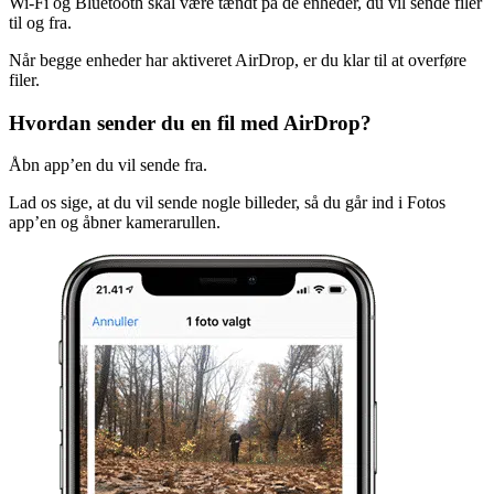
Wi-Fi og Bluetooth skal være tændt på de enheder, du vil sende filer
til og fra.
Når begge enheder har aktiveret AirDrop, er du klar til at overføre
filer.
Hvordan sender du en fil med AirDrop?
Åbn app’en du vil sende fra.
Lad os sige, at du vil sende nogle billeder, så du går ind i Fotos
app’en og åbner kamerarullen.