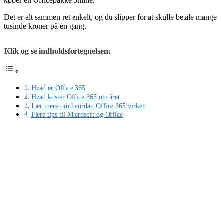
køber en Officepakke online.
Det er alt sammen ret enkelt, og du slipper for at skulle betale mange
tusinde kroner på én gang.
Klik og se indholdsfortegnelsen:
Hvad er Office 365
Hvad koster Office 365 om året
Lær mere om hvordan Office 365 virker
Flere tips til Microsoft og Office