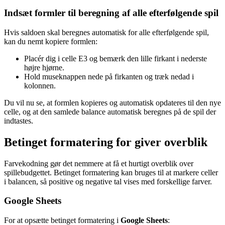
Indsæt formler til beregning af alle efterfølgende spil
Hvis saldoen skal beregnes automatisk for alle efterfølgende spil,
kan du nemt kopiere formlen:
Placér dig i celle E3 og bemærk den lille firkant i nederste
højre hjørne.
Hold museknappen nede på firkanten og træk nedad i
kolonnen.
Du vil nu se, at formlen kopieres og automatisk opdateres til den nye
celle, og at den samlede balance automatisk beregnes på de spil der
indtastes.
Betinget formatering for giver overblik
Farvekodning gør det nemmere at få et hurtigt overblik over
spillebudgettet. Betinget formatering kan bruges til at markere celler
i balancen, så positive og negative tal vises med forskellige farver.
Google Sheets
For at opsætte betinget formatering i
Google Sheets
: