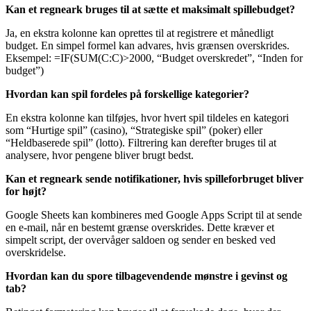
Kan et regneark bruges til at sætte et maksimalt spillebudget?
Ja, en ekstra kolonne kan oprettes til at registrere et månedligt
budget. En simpel formel kan advares, hvis grænsen overskrides.
Eksempel: =IF(SUM(C:C)>2000, “Budget overskredet”, “Inden for
budget”)
Hvordan kan spil fordeles på forskellige kategorier?
En ekstra kolonne kan tilføjes, hvor hvert spil tildeles en kategori
som “Hurtige spil” (casino), “Strategiske spil” (poker) eller
“Heldbaserede spil” (lotto). Filtrering kan derefter bruges til at
analysere, hvor pengene bliver brugt bedst.
Kan et regneark sende notifikationer, hvis spilleforbruget bliver
for højt?
Google Sheets kan kombineres med Google Apps Script til at sende
en e-mail, når en bestemt grænse overskrides. Dette kræver et
simpelt script, der overvåger saldoen og sender en besked ved
overskridelse.
Hvordan kan du spore tilbagevendende mønstre i gevinst og
tab?