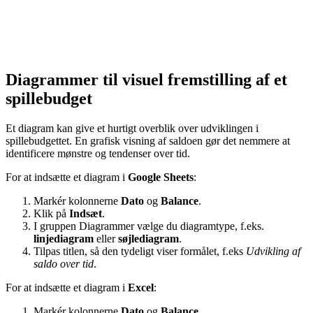
Diagrammer til visuel fremstilling af et
spillebudget
Et diagram kan give et hurtigt overblik over udviklingen i
spillebudgettet. En grafisk visning af saldoen gør det nemmere at
identificere mønstre og tendenser over tid.
For at indsætte et diagram i
Google Sheets
:
Markér kolonnerne
Dato
og
Balance
.
Klik på
Indsæt
.
I gruppen Diagrammer vælge du diagramtype, f.eks.
linjediagram
eller
søjlediagram
.
Tilpas titlen, så den tydeligt viser formålet, f.eks
Udvikling af
saldo over tid
.
For at indsætte et diagram i
Excel
:
Markér kolonnerne
Dato
og
Balance
.