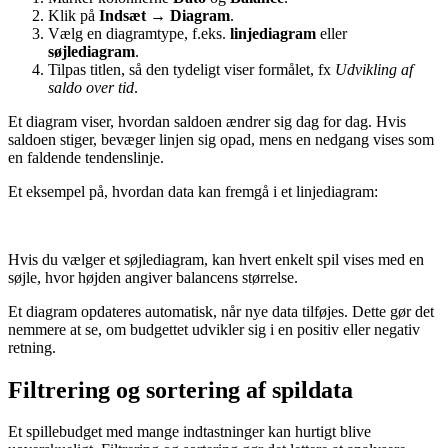
Klik på
Indsæt
→
Diagram
.
Vælg en diagramtype, f.eks.
linjediagram
eller
søjlediagram
.
Tilpas titlen, så den tydeligt viser formålet, fx
Udvikling af
saldo over tid
.
Et diagram viser, hvordan saldoen ændrer sig dag for dag. Hvis
saldoen stiger, bevæger linjen sig opad, mens en nedgang vises som
en faldende tendenslinje.
Et eksempel på, hvordan data kan fremgå i et linjediagram:
Hvis du vælger et søjlediagram, kan hvert enkelt spil vises med en
søjle, hvor højden angiver balancens størrelse.
Et diagram opdateres automatisk, når nye data tilføjes. Dette gør det
nemmere at se, om budgettet udvikler sig i en positiv eller negativ
retning.
Filtrering og sortering af spildata
Et spillebudget med mange indtastninger kan hurtigt blive