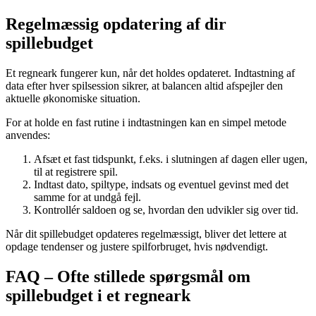
Regelmæssig opdatering af dir
spillebudget
Et regneark fungerer kun, når det holdes opdateret. Indtastning af
data efter hver spilsession sikrer, at balancen altid afspejler den
aktuelle økonomiske situation.
For at holde en fast rutine i indtastningen kan en simpel metode
anvendes:
Afsæt et fast tidspunkt, f.eks. i slutningen af dagen eller ugen,
til at registrere spil.
Indtast dato, spiltype, indsats og eventuel gevinst med det
samme for at undgå fejl.
Kontrollér saldoen og se, hvordan den udvikler sig over tid.
Når dit spillebudget opdateres regelmæssigt, bliver det lettere at
opdage tendenser og justere spilforbruget, hvis nødvendigt.
FAQ – Ofte stillede spørgsmål om
spillebudget i et regneark