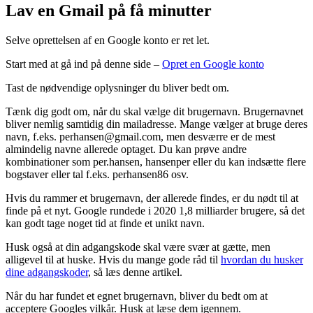
Lav en Gmail på få minutter
Selve oprettelsen af en Google konto er ret let.
Start med at gå ind på denne side –
Opret en Google konto
Tast de nødvendige oplysninger du bliver bedt om.
Tænk dig godt om, når du skal vælge dit brugernavn. Brugernavnet
bliver nemlig samtidig din mailadresse. Mange vælger at bruge deres
navn, f.eks. perhansen@gmail.com, men desværre er de mest
almindelig navne allerede optaget. Du kan prøve andre
kombinationer som per.hansen, hansenper eller du kan indsætte flere
bogstaver eller tal f.eks. perhansen86 osv.
Hvis du rammer et brugernavn, der allerede findes, er du nødt til at
finde på et nyt. Google rundede i 2020 1,8 milliarder brugere, så det
kan godt tage noget tid at finde et unikt navn.
Husk også at din adgangskode skal være svær at gætte, men
alligevel til at huske. Hvis du mange gode råd til
hvordan du husker
dine adgangskoder
, så læs denne artikel.
Når du har fundet et egnet brugernavn, bliver du bedt om at
acceptere Googles vilkår. Husk at læse dem igennem.