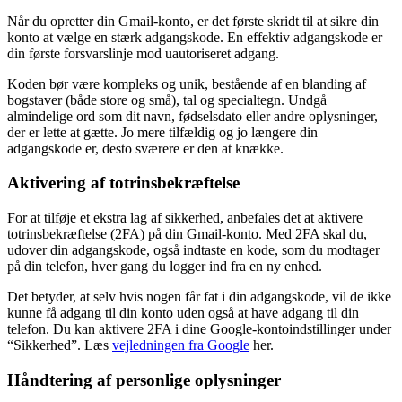
Når du opretter din Gmail-konto, er det første skridt til at sikre din
konto at vælge en stærk adgangskode. En effektiv adgangskode er
din første forsvarslinje mod uautoriseret adgang.
Koden bør være kompleks og unik, bestående af en blanding af
bogstaver (både store og små), tal og specialtegn. Undgå
almindelige ord som dit navn, fødselsdato eller andre oplysninger,
der er lette at gætte. Jo mere tilfældig og jo længere din
adgangskode er, desto sværere er den at knække.
Aktivering af totrinsbekræftelse
For at tilføje et ekstra lag af sikkerhed, anbefales det at aktivere
totrinsbekræftelse (2FA) på din Gmail-konto. Med 2FA skal du,
udover din adgangskode, også indtaste en kode, som du modtager
på din telefon, hver gang du logger ind fra en ny enhed.
Det betyder, at selv hvis nogen får fat i din adgangskode, vil de ikke
kunne få adgang til din konto uden også at have adgang til din
telefon. Du kan aktivere 2FA i dine Google-kontoindstillinger under
“Sikkerhed”. Læs
vejledningen fra Google
her.
Håndtering af personlige oplysninger