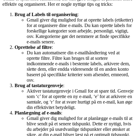
effektiv og organiseret. Her er nogle nyttige tips og tricks:
Brug af Labels til organisering
:
Gmail giver dig mulighed for at oprette labels (etiketter)
for at organisere dine e-mails. Du kan oprette labels for
forskellige kategorier som arbejde, personligt, vigtigt,
osv. Kategorierne gør det nemmere at finde specifikke
e-mails senere.
Oprettelse af filtre
:
Du kan automatisere din e-mailhåndtering ved at
oprette filtre. Filtre kan bruges til at sortere
indkommende e-mails i bestemte labels, arkivere dem,
slette dem, eller endda videresende til en anden konto
baseret på specifikke kriterier som afsender, emneord,
osv.
Brug af tastaturgenveje
:
Aktiver tastaturgenveje i Gmail for at spare tid. Genveje
som ‘c’ for at oprette en ny e-mail, ‘e’ for at arkivere en
samtale, og ‘r’ for at svare hurtigt på en e-mail, kan øge
din effektivitet betydeligt.
Planlægning af e-mails
:
Gmail giver dig mulighed for at planlægge e-mails til at
blive sendt på et senere tidspunkt. Dette er nyttigt, hvis
du arbejder på usædvanlige tidspunkter eller ønsker at
sikre, at din e-mail bliver læst på et optimalt tidspunkt.