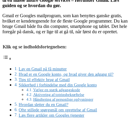
til en masse andre Google services – Herunder Gmail. Læs
guiden og se hvordan du gør.
Gmail er Googles mailprogram, som kan benyttes ganske gratis,
hvilket er kendetegnende for de fleste Google programmer. Du kan
bruge Gmail både fra din computer, smartphone og tablet. Det hele
foregår på dansk, og er lige til at gå til, når først du er oprettet.
Klik og se indholdsfortegnelsen:
Lav en Gmail på få minutter
Hvad er en Google konto, og hvad giver den adgang til?
Tips til effektiv brug af Gmail
Sikkerhed i forbindelse med din Google konto
Vælge en stærk adgangskode
Aktivering af totrinsbekræftelse
Håndtering af personlige oplysninger
Hvordan sletter du en Gmail?
Ofte stillede spørgsmål om oprettelse af Gmail
Læs flere artikler om Googles tjenester